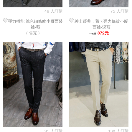
46 人訂購
75 人訂購
彈力機能‧跳色細條紋小腳西裝
紳士經典．萊卡彈力條紋小腳
褲-藍
西褲-深藍
( 售完 )
872元
1780元
91 人訂購
138 人訂購