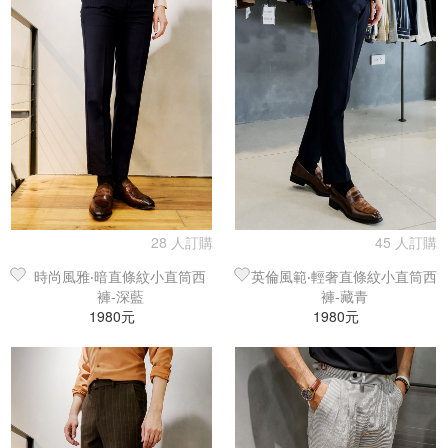
28 人訂購
45 人訂購
時尚風雅‧暗直條紋小直筒西
英倫風範‧輕奢直條紋小直筒西
褲-深藍
褲-藏青
1980元
1980元