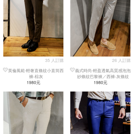
35 人訂購
26 人訂購
英倫風範‧輕奢直條紋小直筒西
義式時尚‧輕盈透氣高質感泡泡
褲-棕灰
紗條紋巴黎褲／西褲-灰條紋
1980元
1980元