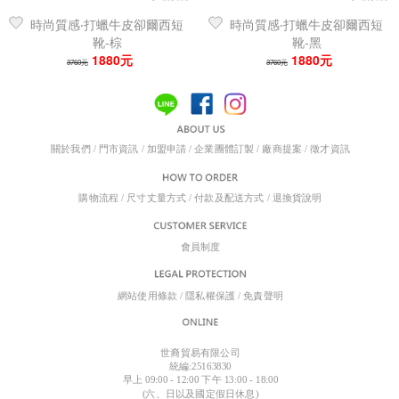
時尚質感‧打蠟牛皮卻爾西短
時尚質感‧打蠟牛皮卻爾西短
靴-棕
靴-黑
1880元
1880元
3760元
3760元