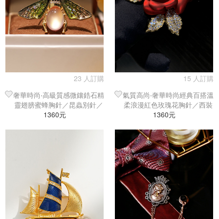
23 人訂購
15 人訂購
奢華時尚‧高級質感微鑲鋯石精
氣質高尚‧奢華時尚經典百搭溫
靈翅膀蜜蜂胸針／昆蟲別針／
柔浪漫紅色玫瑰花胸針／西裝
1360元
西裝別針
1360元
別針