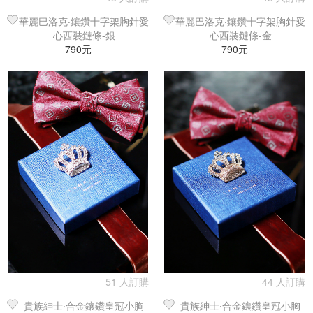
華麗巴洛克‧鑲鑽十字架胸針愛
華麗巴洛克‧鑲鑽十字架胸針愛
心西裝鏈條-銀
心西裝鏈條-金
790元
790元
51 人訂購
44 人訂購
貴族紳士‧合金鑲鑽皇冠小胸
貴族紳士‧合金鑲鑽皇冠小胸