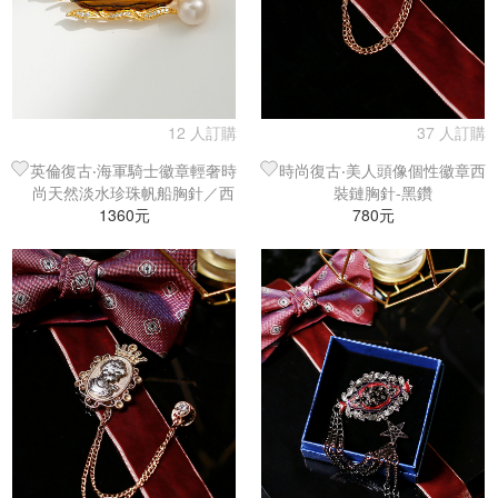
12 人訂購
37 人訂購
英倫復古‧海軍騎士徽章輕奢時
時尚復古‧美人頭像個性徽章西
尚天然淡水珍珠帆船胸針／西
裝鏈胸針-黑鑽
1360元
裝別針
780元