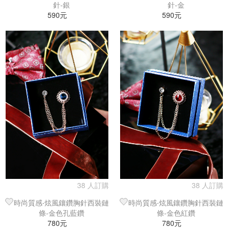
針-銀
針-金
590元
590元
38 人訂購
38 人訂購
時尚質感‧炫風鑲鑽胸針西裝鏈
時尚質感‧炫風鑲鑽胸針西裝鏈
條-金色孔藍鑽
條-金色紅鑽
780元
780元