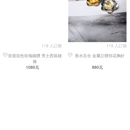
118 人訂購
115 人訂購
浪漫混色玫瑰鑲鑽 男士西裝鏈
香水百合 金屬立體領花胸針
條
1080元
880元