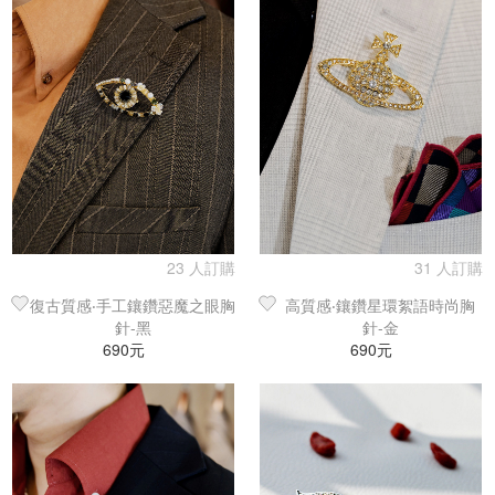
23 人訂購
31 人訂購
復古質感‧手工鑲鑽惡魔之眼胸
高質感‧鑲鑽星環絮語時尚胸
針-黑
針-金
690元
690元