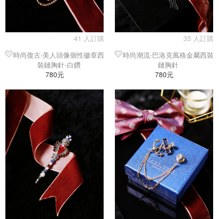
41 人訂購
35 人訂購
時尚復古‧美人頭像個性徽章西
時尚潮流‧巴洛克風格金屬西裝
裝鏈胸針-白鑽
鏈胸針
780元
780元