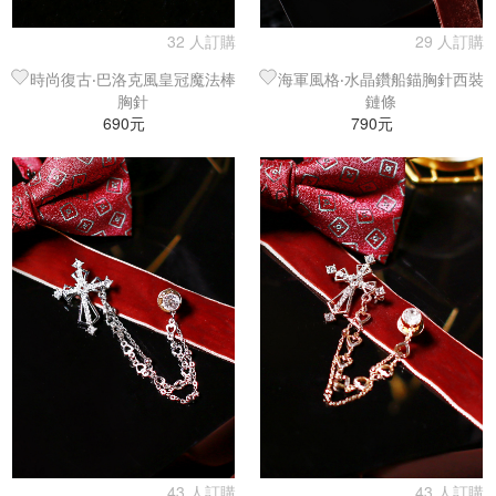
32 人訂購
29 人訂購
時尚復古‧巴洛克風皇冠魔法棒
海軍風格‧水晶鑽船錨胸針西裝
胸針
鏈條
690元
790元
43 人訂購
43 人訂購