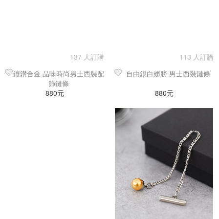
137 人訂購
113 人訂購
鑲鑽合金 品味時尚男士西裝配
自由銀白翅膀 男士西裝鏈條
飾鏈條
880元
880元