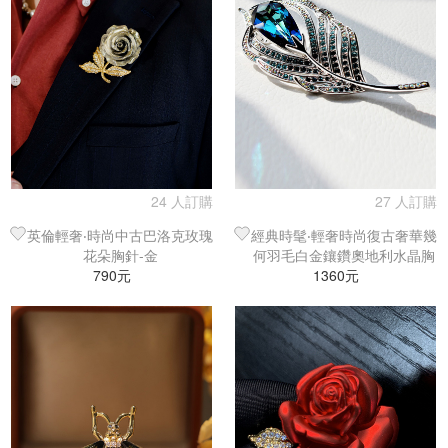
24 人訂購
27 人訂購
英倫輕奢‧時尚中古巴洛克玫瑰
經典時髦‧輕奢時尚復古奢華幾
花朵胸針-金
何羽毛白金鑲鑽奧地利水晶胸
790元
針／西裝別針
1360元