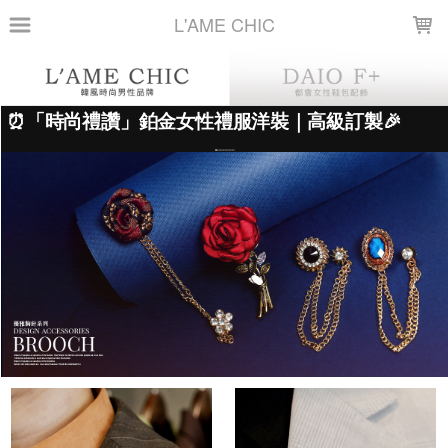
LOADING...
L'AME CHIC
上架時間
銷售件數
銷售價格
樣式尺寸篩選
全部樣式
金
銀
酒紅
藏藍
黃
綠
淺藍
黑
淺灰
杏
全部尺寸
FREE
如圖
篩選