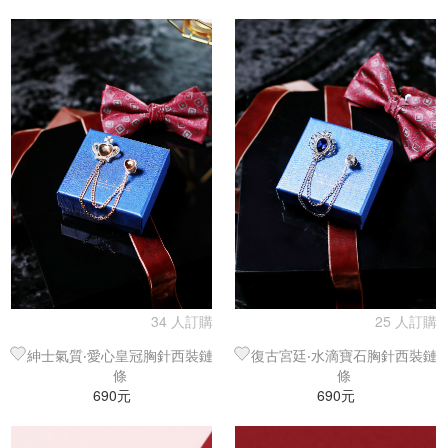
34 人訂購
25 人訂購
紳士氣質‧愛心皇冠胸針西裝鏈
復古宮廷‧水滴寶石胸針西裝鏈
條
條
690元
690元