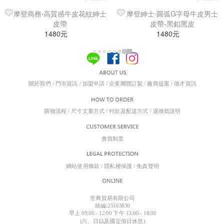
摩登商務‧高質感牛皮花紋紳士
摩登紳士‧圓弧G字母牛皮男士
皮帶
皮帶-黑釦黑皮
1480元
1480元