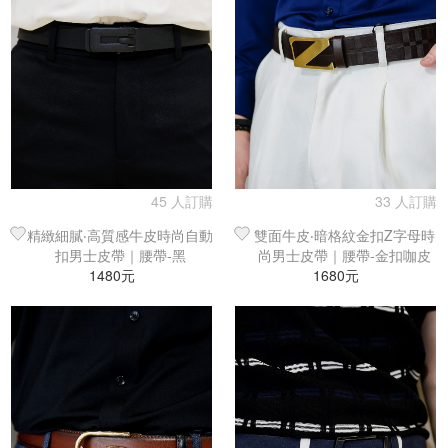
45 人訂購
33 人訂購
精緻細膩‧高質感牛皮時尚自動
雙面牛皮‧暗格紋金扣Z字母時
扣男士皮帶｜腰帶-黑
尚男士皮帶｜腰帶-金扣咖皮
1480元
1680元