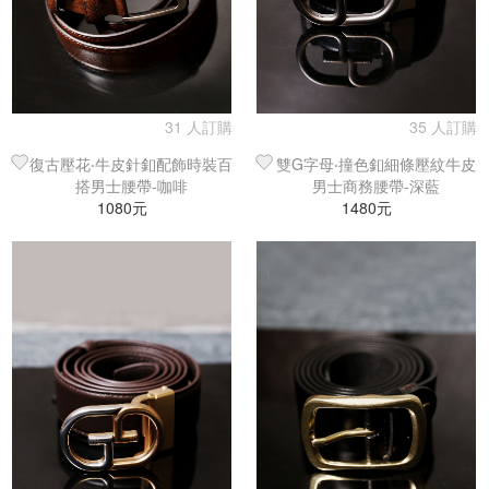
31 人訂購
35 人訂購
復古壓花‧牛皮針釦配飾時裝百
雙G字母‧撞色釦細條壓紋牛皮
搭男士腰帶-咖啡
男士商務腰帶-深藍
1080元
1480元