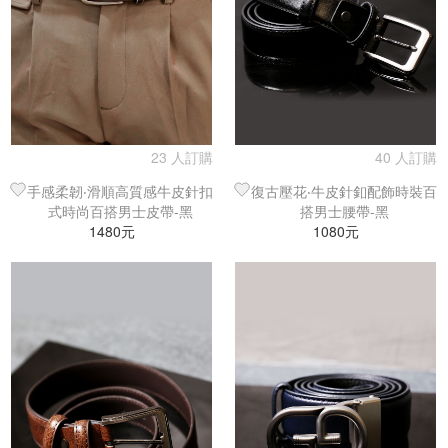
23 人訂購
40 人訂購
手感柔韌‧滑順高質感牛皮針扣
復古壓花‧牛皮針釦配飾時裝百
式時尚百搭男士皮帶-黑
搭男士腰帶-黑
1480元
1080元