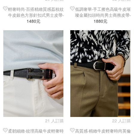
輕奢時尚‧百搭精緻質感荔枝紋
低調奢華‧手工擦色高級牛皮璀
牛皮銀色方形針扣式男士皮帶-
璨金屬扣頭時尚男士商務皮帶-
銀釦金棕皮
1480元
1880元
擦色黑
21 人訂購
22 人訂購
柔韌細緻‧紋理高級牛皮輕奢時
高質感‧精緻牛皮輕奢時尚英倫