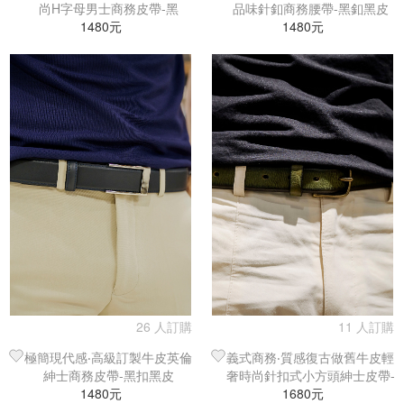
尚H字母男士商務皮帶-黑
品味針釦商務腰帶-黑釦黑皮
1480元
1480元
26 人訂購
11 人訂購
極簡現代感‧高級訂製牛皮英倫
義式商務‧質感復古做舊牛皮輕
紳士商務皮帶-黑扣黑皮
奢時尚針扣式小方頭紳士皮帶-
1480元
1680元
棕綠