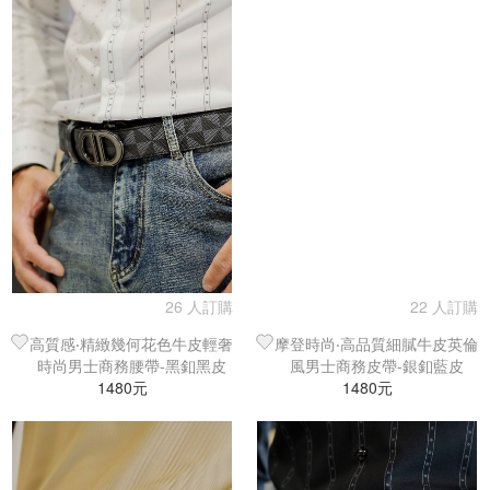
26 人訂購
22 人訂購
高質感‧精緻幾何花色牛皮輕奢
摩登時尚‧高品質細膩牛皮英倫
時尚男士商務腰帶-黑釦黑皮
風男士商務皮帶-銀釦藍皮
1480元
1480元