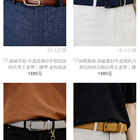
33 人訂購
19 人訂購
細膩平紋‧牛皮經典G字母扣頭
休閒風格‧高級磨砂牛皮簡約方
時尚男士皮帶｜腰帶-金扣棕皮
形扣時尚自動扣男士皮帶｜腰
1480元
1480元
帶-深藍