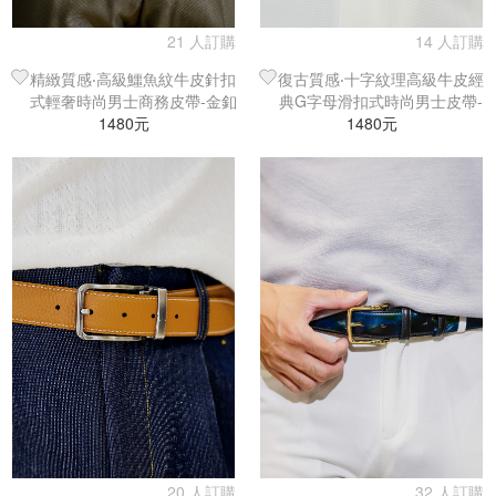
21 人訂購
14 人訂購
精緻質感‧高級鱷魚紋牛皮針扣
復古質感‧十字紋理高級牛皮經
式輕奢時尚男士商務皮帶-金釦
典G字母滑扣式時尚男士皮帶-
1480元
咖啡皮
黑釦酒咖皮
1480元
20 人訂購
32 人訂購