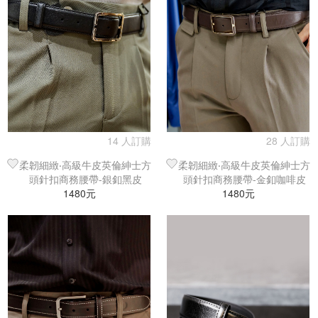
14 人訂購
28 人訂購
柔韌細緻‧高級牛皮英倫紳士方
柔韌細緻‧高級牛皮英倫紳士方
頭針扣商務腰帶-銀釦黑皮
頭針扣商務腰帶-金釦咖啡皮
1480元
1480元