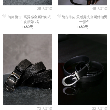
25 人訂購
45 人訂購
時尚復古‧ 高質感金屬針釦式
復古牛皮‧質感拋光金屬針扣男
牛皮腰帶-橘
士腰帶
1480元
1480元
73 人訂購
32 人訂購