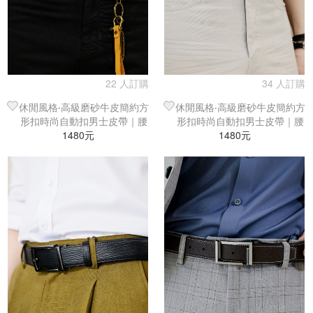
22 人訂購
34 人訂購
休閒風格‧高級磨砂牛皮簡約方
休閒風格‧高級磨砂牛皮簡約方
形扣時尚自動扣男士皮帶｜腰
形扣時尚自動扣男士皮帶｜腰
1480元
帶-灰
1480元
帶-棕