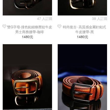
47 人訂購
38 人訂購
雙G字母‧撞色釦細條壓紋牛皮
時尚復古‧ 高質感金屬針釦式
男士商務腰帶-咖啡
牛皮腰帶-黑
1480元
1480元