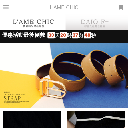
LOADING...
L'AME CHIC
上架時間
銷售件數
銷售價格
樣式尺寸篩選
全部樣式
黑
白
咖啡
棕
藍
深咖啡
灰
黑釦黑皮
深藍
銀釦頭-黑
全部尺寸
FREE
如圖
篩選