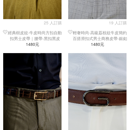
25 人訂購
19 人訂購
經典樹皮紋‧牛皮時尚方扣自動
輕奢時尚‧高級荔枝紋牛皮簡約
扣男士皮帶｜腰帶-黑扣黑皮
百搭滑扣式男士商務皮帶-銀釦
1480元
1480元
咖啡皮