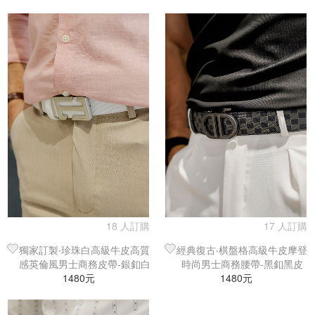
18 人訂購
17 人訂購
獨家訂製‧珍珠白高級牛皮高質
經典復古‧棋盤格高級牛皮摩登
感英倫風男士商務皮帶-銀釦白
時尚男士商務腰帶-黑釦黑皮
1480元
皮
1480元