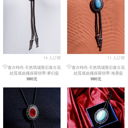
14 人訂購
11 人訂購
復古時尚‧天然瑪瑙寶石復古花
復古時尚‧天然瑪瑙寶石復古花
紋質感皮繩保羅領帶-夢幻藍
紋質感皮繩保羅領帶-海墨藍
980元
980元