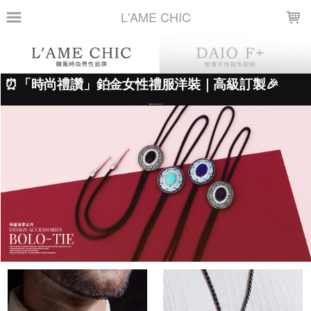
LOADING...
L'AME CHIC
上架時間
銷售件數
銷售價格
樣式尺寸篩選
全部樣式
白松石
虎眼石
海墨藍
沙畫寶石
雨花石
紅綠寶石
迷彩瑪瑙
深藍
湖水藍
湖藍
全部尺寸
FREE
篩選