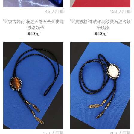
45 人訂購
133 人訂購
復古幾何‧花紋天然石合金皮繩
貴族格調‧琥珀花紋寶石波洛領
波洛領帶
帶項鍊
980元
980元
178 人訂購
209 人訂購