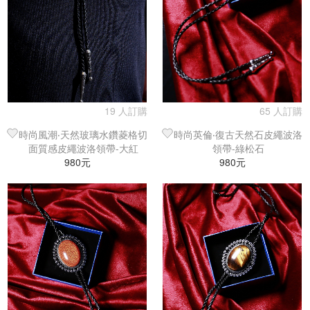
19 人訂購
65 人訂購
時尚風潮‧天然玻璃水鑽菱格切
時尚英倫‧復古天然石皮繩波洛
面質感皮繩波洛領帶-大紅
領帶-綠松石
980元
980元