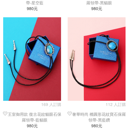
帶-星空藍
羅領帶-黑貓眼
980元
980元
169 人訂購
112 人訂購
王室御用款 復古花紋貓眼石保
奢華時尚 橢圓形花紋寶石保羅
羅領帶-藍貓眼
領帶-黑藍鑽
980元
980元