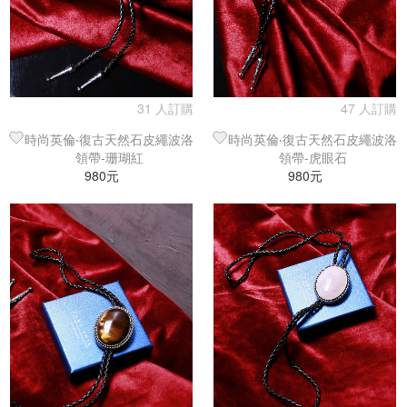
31 人訂購
47 人訂購
時尚英倫‧復古天然石皮繩波洛
時尚英倫‧復古天然石皮繩波洛
領帶-珊瑚紅
領帶-虎眼石
980元
980元