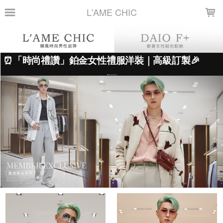
LOADING...
L'AME CHIC
上架時間
銷售件數
銷售價格
樣式尺寸篩選
全部樣式
卡其
灰
淺灰
棕
酒紅
粉紅
杏粉
米杏
白拚淺紫
白色拚酒紅字母
全部尺寸
48
50
52
篩選