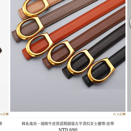
6 人訂購
19 人訂購
带
韓系風尚‧細緻牛皮質感橢圓復古平滑扣女士腰帶/皮帶
NTD 690