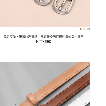
17 人訂購
韓系時尚‧細膩紋理質感牛皮輕奢極簡百搭針扣式女士腰帶
NTD 690