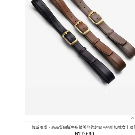
2
韓系風尚‧高品質細膩牛皮精美簡約輕奢百搭針扣式女士腰
NTD 690