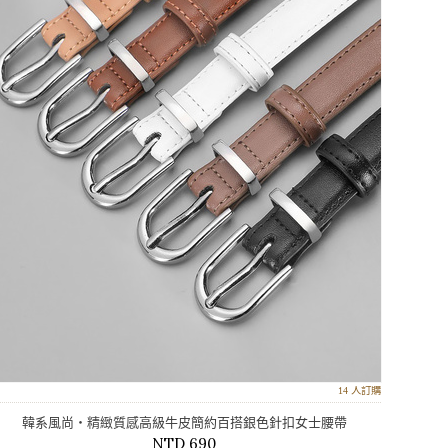
14 人訂購
韓系風尚‧精緻質感高級牛皮簡約百搭銀色針扣女士腰帶
NTD 690