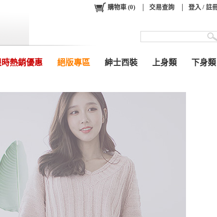
購物車
(
0
)
交易查詢
登入 / 註
限時熱銷優惠
絕版專區
紳士西裝
上身類
下身類