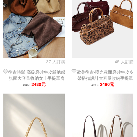
37 人訂購
45 人訂購
復古時髦‧高級磨砂牛皮鬆弛感
歐美復古‧啞光霧面磨砂牛皮皮
氛圍大容量收納女士手提單肩
帶搭扣設計大容量收納手提單
包｜托特包
2480元
肩包｜托特包
2480元
4960元
4960元