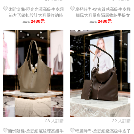
休閒慵懶‧啞光光澤高級牛皮調
摩登時尚‧復古質感高級牛皮極
節方形鎖扣設計大容量收納時
簡風大容量多隔層收納手提女
尚女單肩包｜托特包
2480元
單肩包｜托特包
2480元
4960元
4960元
28 人訂購
32 人訂購
慵懶隨性‧柔韌細膩紋理高級牛
韓風時尚‧柔韌細緻高級牛皮子