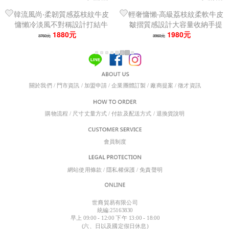
韓流風尚‧柔韌質感荔枝紋牛皮
輕奢慵懶‧高級荔枝紋柔軟牛皮
慵懶冷淡風不對稱設計打結牛
皺摺質感設計大容量收納手提
角包／女單肩包
1880元
女單肩時尚托特包
1980元
3760元
3960元