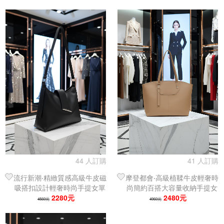
44 人訂購
41 人訂購
流行新潮‧精緻質感高級牛皮磁
摩登都會‧高級植鞣牛皮輕奢時
吸搭扣設計輕奢時尚手提女單
尚簡約百搭大容量收納手提女
肩包｜托特包
2280元
單肩包｜托特包
2480元
4560元
4960元