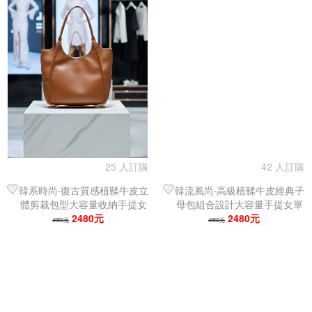
25 人訂購
42 人訂購
韓系時尚‧復古質感植鞣牛皮立
韓流風尚‧高級植鞣牛皮經典子
體剪裁包型大容量收納手提女
母包組合設計大容量手提女單
單肩包｜托特包
2480元
肩包｜托特包
2480元
4960元
4960元