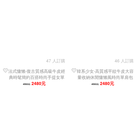
47 人訂購
46 人訂購
法式慵懶‧復古質感高級牛皮經
韓系少女‧高質感平紋牛皮大容
典時髦簡約百搭時尚手提女單
量收納休閒慵懶風時尚單肩包
肩包｜托特包
2480元
｜托特包
2480元
4960元
4960元