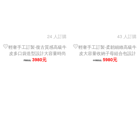
24 人訂購
43 人訂購
輕奢手工訂製‧復古質感高級牛
輕奢手工訂製‧柔韌細緻高級牛
皮多口袋造型設計大容量時尚
皮大容量收納子母組合包設計
手提女單肩托特包／翅膀包
3980元
手提女單肩托特包
5980元
7960元
11960元