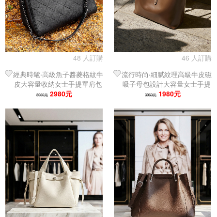
48 人訂購
46 人訂購
經典時髦‧高級魚子醬菱格紋牛
流行時尚‧細膩紋理高級牛皮磁
皮大容量收納女士手提單肩包
吸子母包設計大容量女士手提
｜托特包｜媽媽包
2980元
單肩包｜托特包
1980元
5960元
3960元