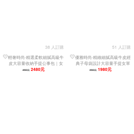
38 人訂購
51 人訂購
輕奢時尚‧精選柔軟細膩高級牛
優雅時尚‧精緻細膩高級牛皮經
皮大容量收納手提公事包｜女
典子母袋設計大容量手提女單
托特包
2480元
肩包｜托特包
1980元
4960元
3960元