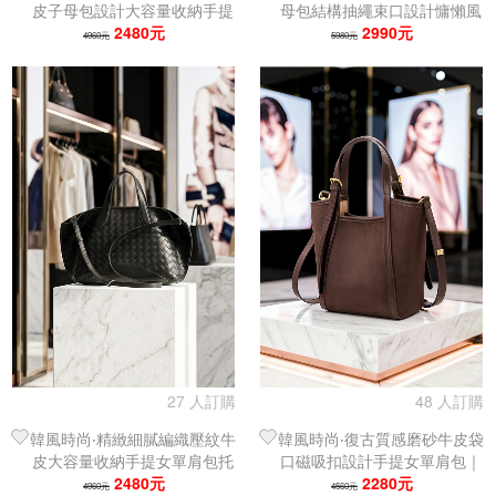
皮子母包設計大容量收納手提
母包結構抽繩束口設計慵懶風
女單肩包｜托特包
2480元
女單肩托特包
2990元
4960元
5980元
27 人訂購
48 人訂購
韓風時尚‧精緻細膩編織壓紋牛
韓風時尚‧復古質感磨砂牛皮袋
皮大容量收納手提女單肩包托
口磁吸扣設計手提女單肩包｜
2480元
特包
托特包
2280元
4960元
4560元