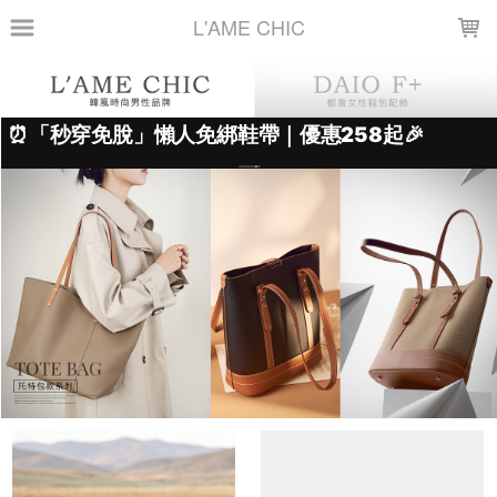
LOADING...
L'AME CHIC
上架時間
銷售件數
銷售價格
樣式尺寸篩選
全部樣式
黑
咖啡
棕
灰
米白
藍
酒紅
焦糖
卡其
白
全部尺寸
篩選