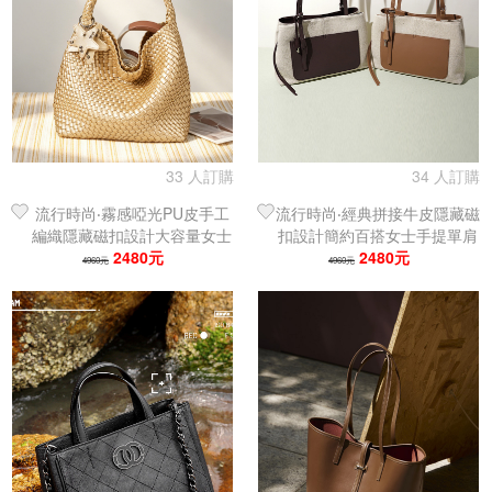
33 人訂購
34 人訂購
流行時尚‧霧感啞光PU皮手工
流行時尚‧經典拼接牛皮隱藏磁
編織隱藏磁扣設計大容量女士
扣設計簡約百搭女士手提單肩
手提單肩包｜托特包
2480元
包｜托特包
2480元
4960元
4960元