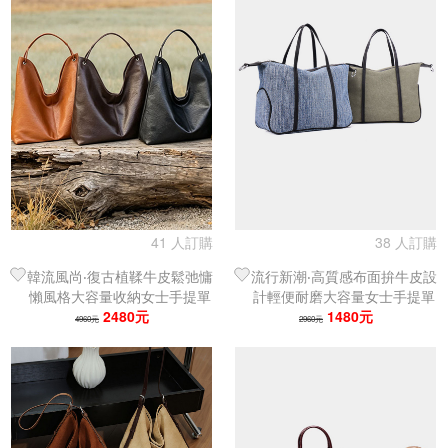
41 人訂購
38 人訂購
韓流風尚‧復古植鞣牛皮鬆弛慵
流行新潮‧高質感布面拚牛皮設
懶風格大容量收納女士手提單
計輕便耐磨大容量女士手提單
肩包｜托特包
2480元
肩包｜托特包
1480元
4960元
2960元