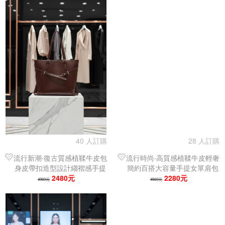
40 人訂購
28 人訂購
流行新潮‧復古質感植鞣牛皮包
流行時尚‧高質感植鞣牛皮輕奢
身皮帶扣造型設計縐褶感手提
簡約百搭大容量手提女單肩包
女單肩包｜托特包
2480元
｜托特包
2280元
4960元
4560元