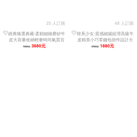
25 人訂購
48 人訂購
經典臻選典藏‧柔韌細緻磨砂牛
韓系少女‧質感細膩紋理高級牛
皮大容量收納輕奢時尚氣質百
皮精美小巧零錢包掛件設計大
搭手提女單肩包／托特包
3680元
容量時尚手提單肩包／托特包
1880元
7360元
3760元