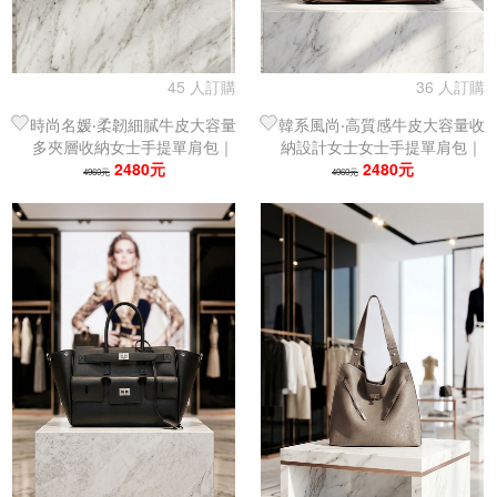
45 人訂購
36 人訂購
時尚名媛‧柔韌細膩牛皮大容量
韓系風尚‧高質感牛皮大容量收
多夾層收納女士手提單肩包｜
納設計女士女士手提單肩包｜
托特包
2480元
托特包
2480元
4960元
4960元