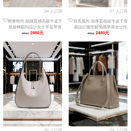
34 人訂購
57 人訂購
輕奢時尚‧細膩質感高級牛皮方
韓系風尚‧加厚荔枝紋牛皮子母
形旋轉鎖扣設計女士手提單肩
袋設計隨性鬆弛感單肩女士托
包｜托特包｜翅膀包
2980元
特包｜手提包
2480元
5960元
4960元
20 人訂購
54 人訂購