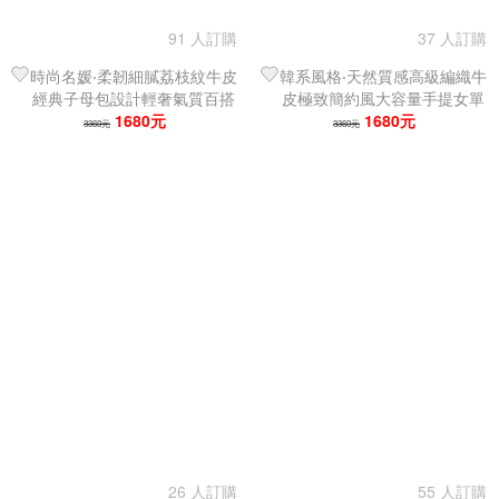
91 人訂購
37 人訂購
時尚名媛‧柔韌細膩荔枝紋牛皮
韓系風格‧天然質感高級編織牛
經典子母包設計輕奢氣質百搭
皮極致簡約風大容量手提女單
手提女單肩包／水桶包
1680元
肩包／托特包
1680元
3360元
3360元
26 人訂購
55 人訂購