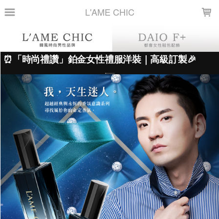
LOADING...
L'AME CHIC
上架時間
銷售件數
銷售價格
樣式尺寸篩選
現貨商品
篩選