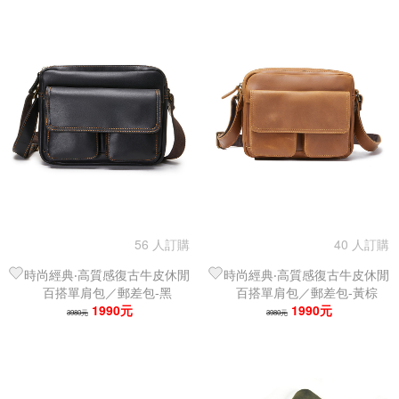
56 人訂購
40 人訂購
時尚經典‧高質感復古牛皮休閒
時尚經典‧高質感復古牛皮休閒
百搭單肩包／郵差包-黑
百搭單肩包／郵差包-黃棕
1990元
1990元
3980元
3980元