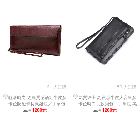
21 人訂購
59 人訂購
輕奢時尚‧經典質感酒紅牛皮多
氣質紳士‧高質感牛皮大容量多
卡位防磁卡長款錢包／手拿包-
卡位時尚長款錢包／手拿包-黑
1280元
酒紅
1280元
2560元
2560元