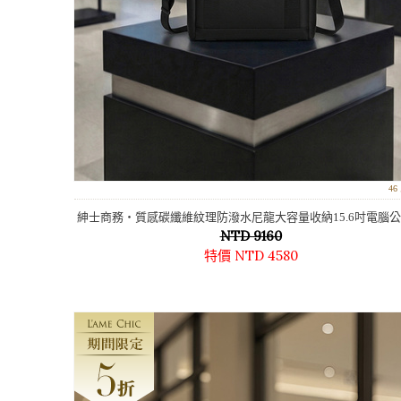
4
紳士商務‧質感碳纖維紋理防潑水尼龍大容量收納15.6吋電腦
NTD 9160
特價 NTD 4580