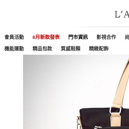
會員活動
8月新款發表
門市資訊
影視合作
機能運動
精品包款
質感鞋類
精緻配飾