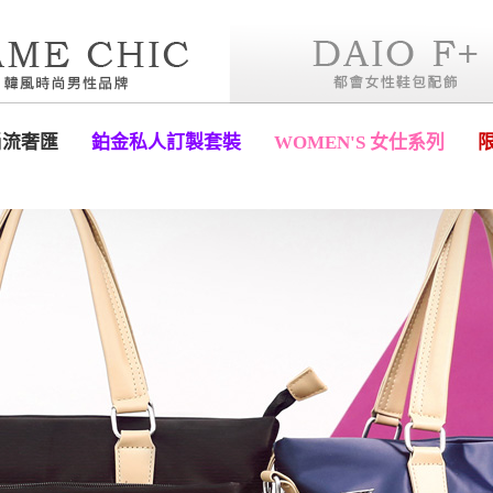
尚流奢匯
鉑金私人訂製套裝
WOMEN'S 女仕系列