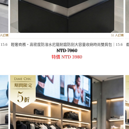
3 人訂購
51 人訂購
5.6
輕奢商務‧高密度防潑水尼龍耐磨防刮大容量收納時尚雙肩包｜15.6
NTD 7960
吋電腦包
特價 NTD 3980