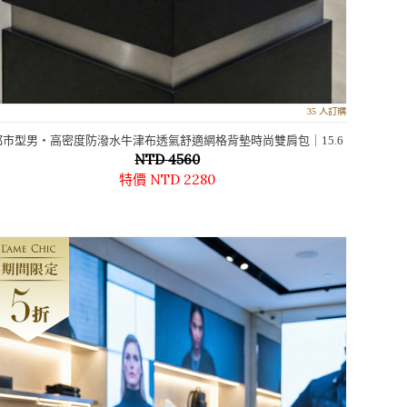
35 人訂購
都市型男‧高密度防潑水牛津布透氣舒適網格背墊時尚雙肩包｜15.6
NTD 4560
吋電腦包
特價 NTD 2280