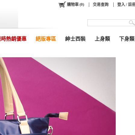
購物車
(
0
)
交易查詢
登入 / 註
限時熱銷優惠
絕版專區
紳士西裝
上身類
下身類