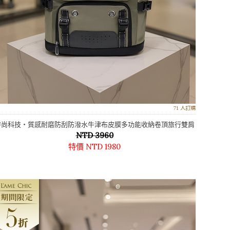
71 人訂購
時尚科技‧質感耐磨防刮防潑水牛津布皮膜多功能收納卷頂旅行雙肩
包／露營登山包／17吋電腦包
NTD 3960
特價 NTD 1980