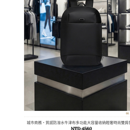
6
城市商務‧質感防潑水牛津布多功能大容量收納輕奢時尚雙肩
15.6吋電腦包
NTD 4560