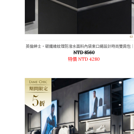
6
英倫紳士‧碳纖維紋理防潑水面料內袋束口繩設計時尚雙肩包｜1
NTD 8560
吋電腦包
特價 NTD 4280