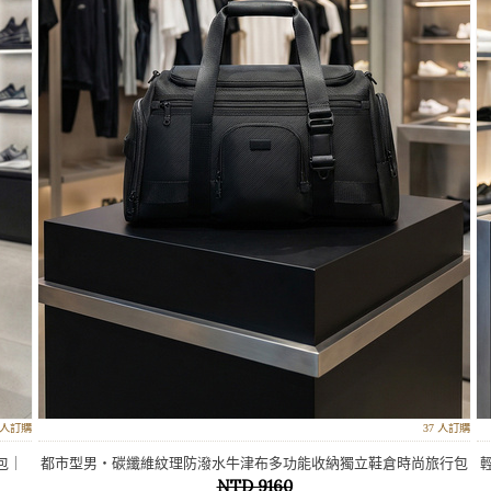
6 人訂購
37 人訂購
包｜
都市型男‧碳纖維紋理防潑水牛津布多功能收納獨立鞋倉時尚旅行包
NTD 9160