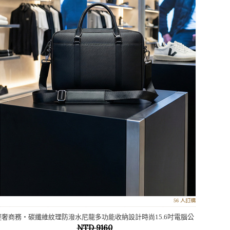
56 人訂購
輕奢商務‧碳纖維紋理防潑水尼龍多功能收納設計時尚15.6吋電腦公
NTD 9160
事包