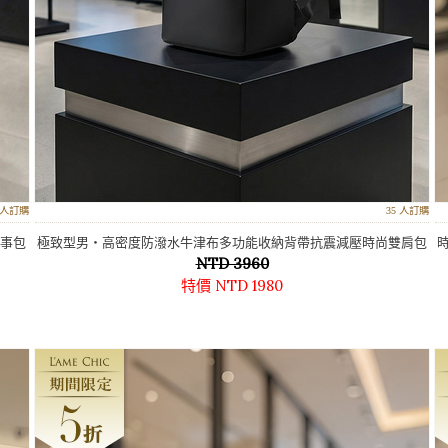
6 人訂購
35 人訂購
公事包
極致型男‧高密度防潑水牛津布多功能收納背帶抗震減壓時尚雙肩包
15.6吋電腦包-黑
NTD 3960
特價 NTD 1980