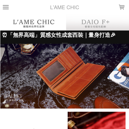
LOADING...
L'AME CHIC
上架時間
銷售件數
銷售價格
樣式尺寸篩選
全部樣式
棕
黑
1001-3深棕
1001-2深棕
1001-1深棕
英文-黑
英文-棕
拉鍊-黑
拉鍊-棕
咖啡
全部尺寸
篩選