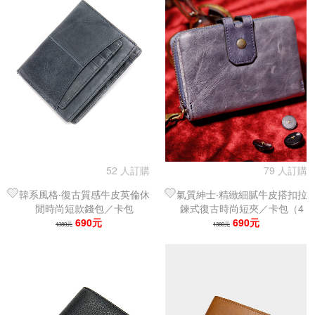
52 人訂購
79 人訂購
韓系風格‧復古質感牛皮英倫休
氣質紳士‧精緻細膩牛皮搭扣拉
閒時尚短款錢包／卡包
鍊式復古時尚短夾／卡包（4
690元
色可選）
690元
1380元
1380元