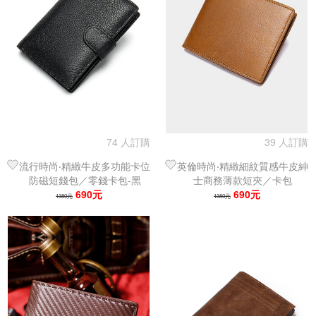
74 人訂購
39 人訂購
流行時尚‧精緻牛皮多功能卡位
英倫時尚‧精緻細紋質感牛皮紳
防磁短錢包／零錢卡包-黑
士商務薄款短夾／卡包
690元
690元
1380元
1380元