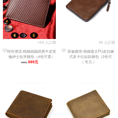
104 人訂購
90 人訂購
時尚潮流‧精緻細膩經典牛皮英
英倫雅痞‧精緻復古PU皮拉鍊
倫紳士短夾錢包（4色可選）
式多卡位短款錢包（2色可
695元
( 售完 )
選）
1390元