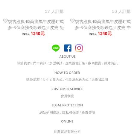
37 人訂購
53 人訂購
復古經典‧時尚瘋馬牛皮壓釦式
復古經典‧時尚瘋馬牛皮壓釦式
多卡位商務長款錢包／皮夾-短
多卡位商務長款錢包／皮夾-中
1240元
夾款
1240元
夾款
2480元
2480元