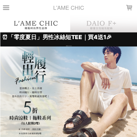
LOADING...
L'AME CHIC
上架時間
銷售件數
銷售價格
樣式尺寸篩選
全部樣式
黑
白
棕
米白
咖啡
藏青
綠
卡其
酒紅
灰
全部尺寸
26 (37~38碼)
38
39
40
41
42
43
44
45
46
篩選