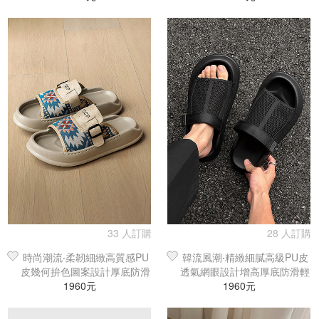
33 人訂購
28 人訂購
時尚潮流‧柔韌細緻高質感PU
韓流風潮‧精緻細膩高級PU皮
皮幾何拚色圖案設計厚底防滑
透氣網眼設計增高厚底防滑輕
輕量涼拖鞋
1960元
1960元
量涼拖鞋