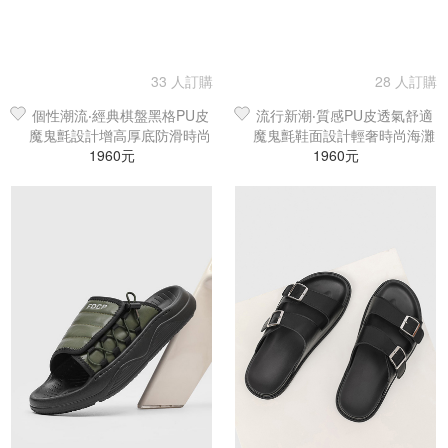
33 人訂購
28 人訂購
個性潮流‧經典棋盤黑格PU皮
流行新潮‧質感PU皮透氣舒適
魔鬼氈設計增高厚底防滑時尚
魔鬼氈鞋面設計輕奢時尚海灘
海灘鞋／涼鞋／拖鞋
1960元
鞋／涼鞋／拖鞋
1960元