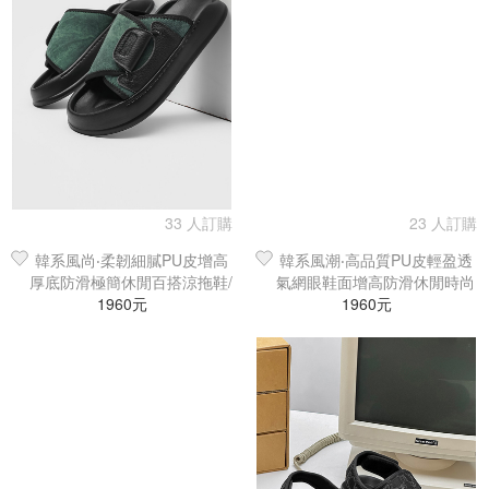
33 人訂購
23 人訂購
韓系風尚‧柔韌細膩PU皮增高
韓系風潮‧高品質PU皮輕盈透
厚底防滑極簡休閒百搭涼拖鞋/
氣網眼鞋面增高防滑休閒時尚
1960元
海灘鞋
百搭涼拖鞋
1960元