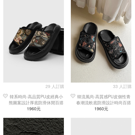
29 人訂購
33 人訂購
韓系時尚‧高品質PU皮經典小
韓流風尚‧高質感PU皮個性青
熊圖案設計厚底防滑休閒百搭
春潮流軟底防滑設計時尚百搭
1960元
涼拖鞋
休閒涼拖鞋
1960元