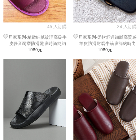
45 人訂購
34 人訂購
居家系列‧精緻細膩紋理高級牛
居家系列‧柔軟舒適細膩高質感
皮靜音耐磨防滑鞋底時尚簡約
羊皮防滑耐磨牛筋底簡約時尚
百搭室內拖鞋
1960元
1960元
室內拖鞋