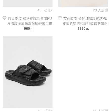
43 人訂購
28 人訂購
時尚潮流‧精緻細膩高質感PU
英倫時尚‧柔韌細膩高質感PU
皮增高厚底防滑耐磨輕奢百搭
皮簡約雙搭扣設計軟底防滑耐
休閒沙灘鞋／涼鞋／拖鞋
1960元
磨時尚百搭沙灘鞋／涼鞋／拖
1960元
鞋
50 人訂購
41 人訂購