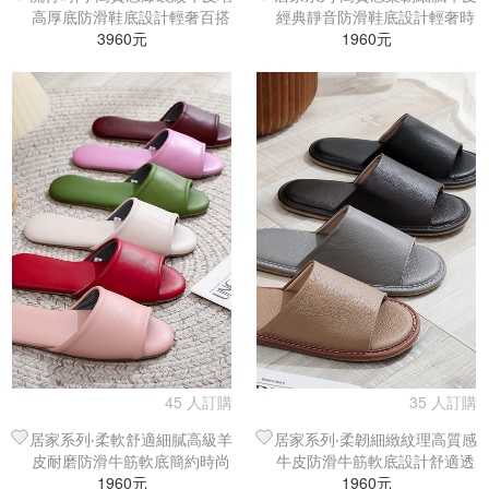
高厚底防滑鞋底設計輕奢百搭
經典靜音防滑鞋底設計輕奢時
沙灘／涼鞋／拖鞋
3960元
尚室內拖鞋
1960元
45 人訂購
35 人訂購
居家系列‧柔軟舒適細膩高級羊
居家系列‧柔韌細緻紋理高質感
皮耐磨防滑牛筋軟底簡約時尚
牛皮防滑牛筋軟底設計舒適透
1960元
室內拖鞋
氣時尚室內拖鞋
1960元