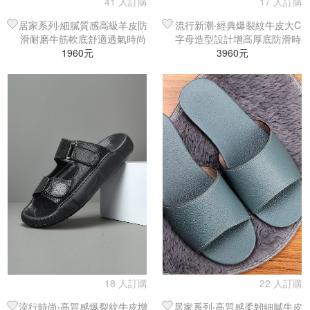
41 人訂購
17 人訂購
居家系列‧細膩質感高級羊皮防
流行新潮‧經典爆裂紋牛皮大C
滑耐磨牛筋軟底舒適透氣時尚
字母造型設計增高厚底防滑時
百搭室內拖鞋
1960元
尚沙灘鞋／涼鞋／拖鞋
3960元
18 人訂購
22 人訂購
流行時尚‧高質感爆裂紋牛皮增
居家系列‧高質感柔韌細膩牛皮