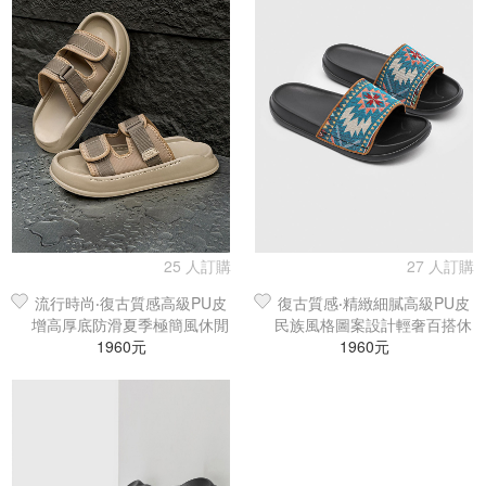
25 人訂購
27 人訂購
流行時尚‧復古質感高級PU皮
復古質感‧精緻細膩高級PU皮
增高厚底防滑夏季極簡風休閒
民族風格圖案設計輕奢百搭休
1960元
涼拖鞋
1960元
閒涼拖鞋