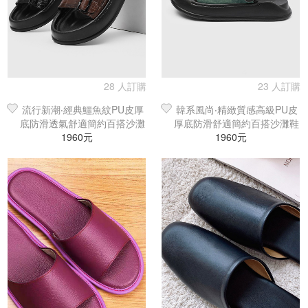
28 人訂購
23 人訂購
流行新潮‧經典鱷魚紋PU皮厚
韓系風尚‧精緻質感高級PU皮
底防滑透氣舒適簡約百搭沙灘
厚底防滑舒適簡約百搭沙灘鞋
鞋／涼鞋／拖鞋
1960元
／涼鞋／拖鞋
1960元