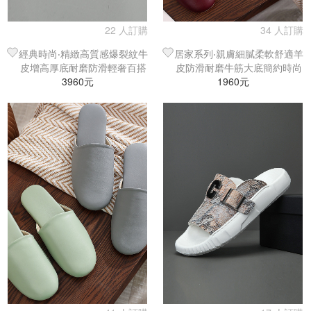
22 人訂購
34 人訂購
經典時尚‧精緻高質感爆裂紋牛
居家系列‧親膚細膩柔軟舒適羊
皮增高厚底耐磨防滑輕奢百搭
皮防滑耐磨牛筋大底簡約時尚
沙灘鞋／涼鞋／拖鞋
3960元
百搭室內拖鞋
1960元