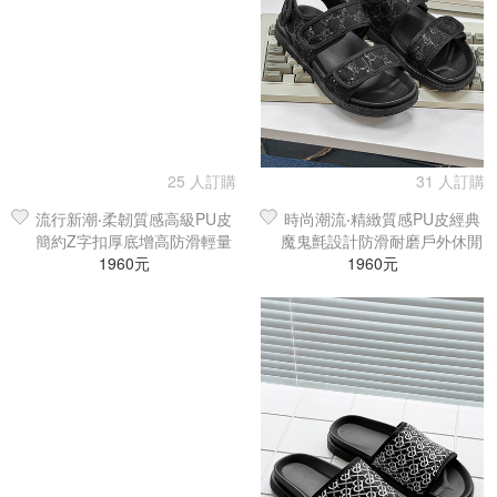
25 人訂購
31 人訂購
流行新潮‧柔韌質感高級PU皮
時尚潮流‧精緻質感PU皮經典
簡約Z字扣厚底增高防滑輕量
魔鬼氈設計防滑耐磨戶外休閒
百搭涼拖鞋
1960元
海灘鞋／涼鞋／拖鞋
1960元