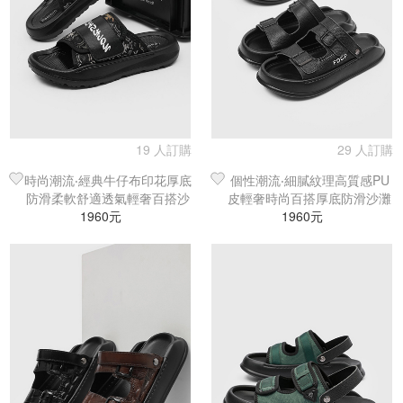
19 人訂購
29 人訂購
時尚潮流‧經典牛仔布印花厚底
個性潮流‧細膩紋理高質感PU
防滑柔軟舒適透氣輕奢百搭沙
皮輕奢時尚百搭厚底防滑沙灘
灘鞋／涼鞋／拖鞋
1960元
鞋／涼鞋／拖鞋
1960元