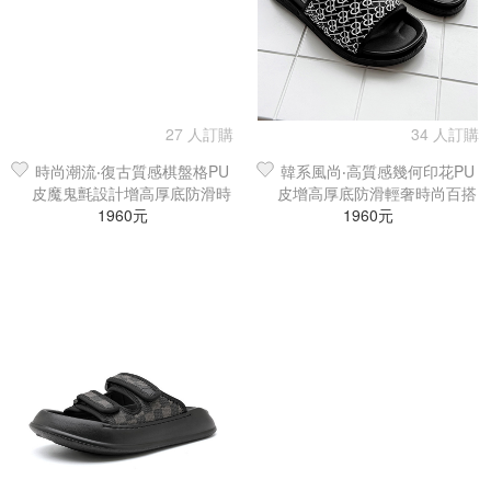
27 人訂購
34 人訂購
時尚潮流‧復古質感棋盤格PU
韓系風尚‧高質感幾何印花PU
皮魔鬼氈設計增高厚底防滑時
皮增高厚底防滑輕奢時尚百搭
尚海灘鞋／涼鞋／拖鞋
1960元
海灘鞋／拖鞋
1960元