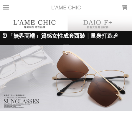
LOADING...
L'AME CHIC
上架時間
銷售件數
銷售價格
樣式尺寸篩選
全部樣式
亮黑框灰片
黑銀框冰藍片
亮黑
灰框水銀片
黑框灰片
紫銀框黑灰片
紫框紫片
茶框茶片
香檳銀框水銀片
紅碎花框綠片
全部尺寸
篩選