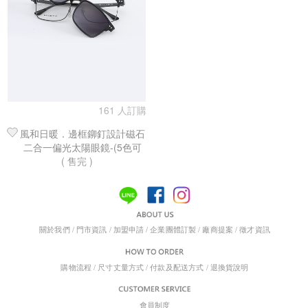
161 人訂購
風和日暖．邊框鉚釘設計磁石
二合一偏光太陽眼鏡-(5色可
( 售完 )
選)