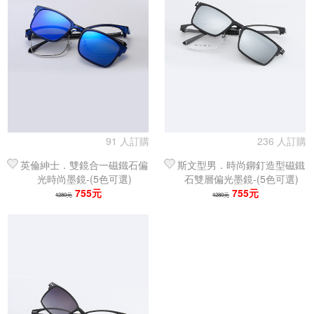
91 人訂購
236 人訂購
英倫紳士．雙鏡合一磁鐵石偏
斯文型男．時尚鉚釘造型磁鐵
光時尚墨鏡-(5色可選)
石雙層偏光墨鏡-(5色可選)
755元
755元
1280元
1280元