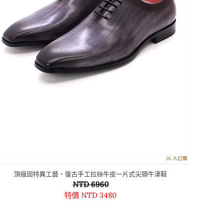
26 人訂購
頂級固特異工藝‧復古手工拉絲牛皮一片式尖頭牛津鞋
NTD 6960
特價 NTD 3480