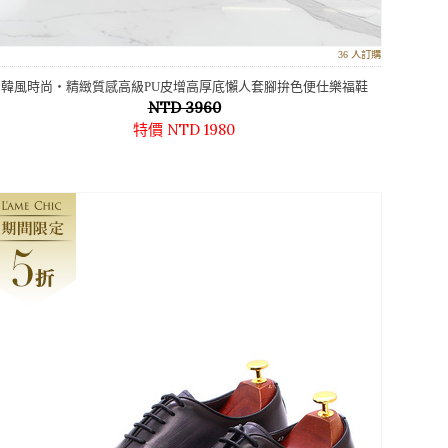
36 人訂購
韓風時尚‧精緻質感高級PU皮增高厚底懶人套腳拚色便仕樂福鞋
NTD 3960
特價 NTD 1980