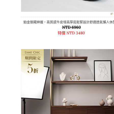
4
鉑金御藏紳履‧高質感牛皮增高厚底鬆緊設計舒適透氣懶人休
NTD 6960
特價 NTD 3480