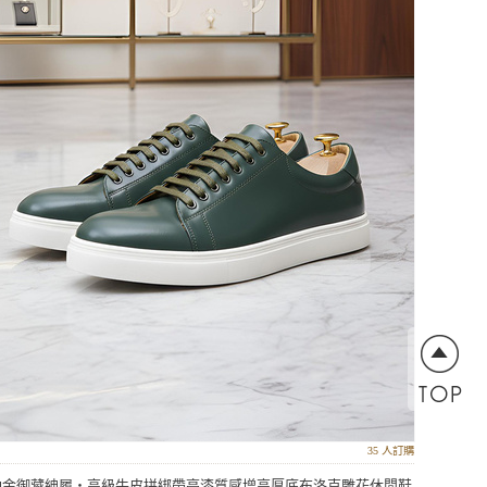
35 人訂購
鉑金御藏紳履‧高級牛皮拼綁帶亮漆質感增高厚底布洛克雕花休閒鞋