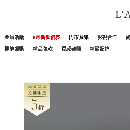
會員活動
8月新款發表
門市資訊
影視合作
機能運動
精品包款
質感鞋類
精緻配飾