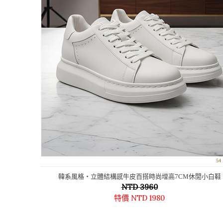
5
韓系風格‧立體結構感牛皮百搭時尚增高7CM休閒小白鞋
NTD 3960
特價 NTD 1980