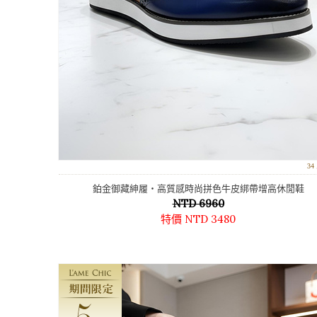
3
鉑金御藏紳履‧高質感時尚拼色牛皮綁帶增高休閒鞋
NTD 6960
特價 NTD 3480