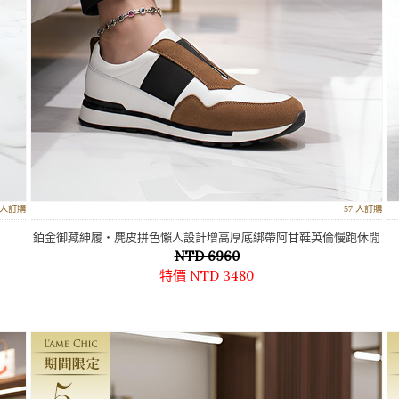
4 人訂購
57 人訂購
鉑金御藏紳履‧麂皮拼色懶人設計增高厚底綁帶阿甘鞋英倫慢跑休閒
NTD 6960
鞋
特價 NTD 3480