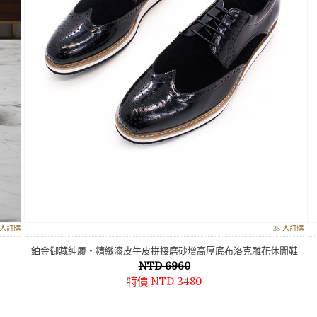
4 人訂購
35 人訂購
鉑金御藏紳履‧精緻漆皮牛皮拼接磨砂增高厚底布洛克雕花休閒鞋
NTD 6960
特價 NTD 3480