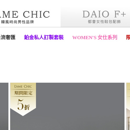
尚流奢匯
鉑金私人訂製套裝
WOMEN'S 女仕系列