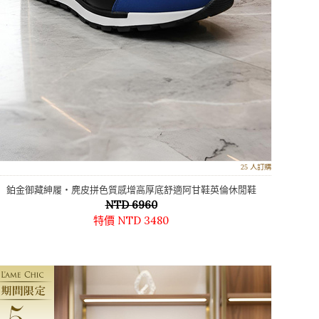
25 人訂購
鉑金御藏紳履‧麂皮拼色質感增高厚底舒適阿甘鞋英倫休閒鞋
NTD 6960
特價 NTD 3480