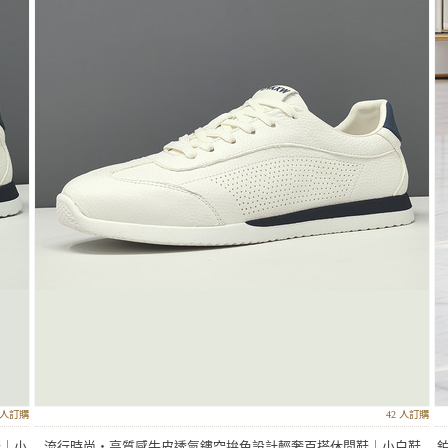
8 人訂購
42 人訂購
鞋｜小
流行時尚‧高質感牛皮透氣鏤空拚色設計輕奢百搭休閒鞋｜小白鞋