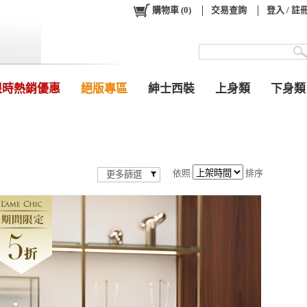
購物車
(
0
)
交易查詢
登入 / 註
限時熱銷優惠
絕版專區
紳士西裝
上身類
下身類
依照
排序
更多篩選