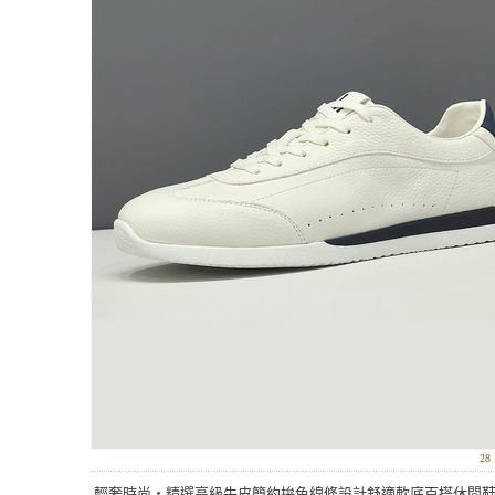
2
輕奢時尚‧精選高級牛皮簡約拚色線條設計舒適軟底百搭休閒