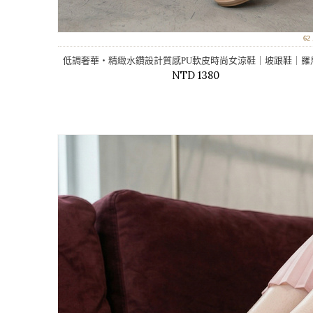
6
低調奢華‧精緻水鑽設計質感PU軟皮時尚女涼鞋｜坡跟鞋｜羅
NTD 1380