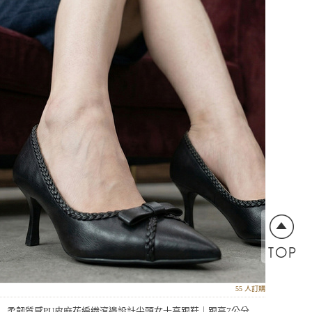
55 人訂購
柔韌質感PU皮麻花編織滾邊設計尖頭女士高跟鞋｜跟高7公分