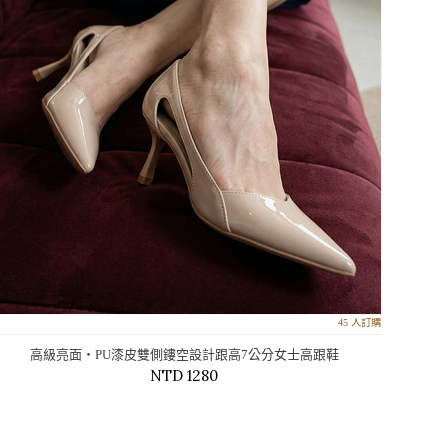
45 人訂購
高級亮面‧PU漆皮雙側鏤空設計跟高7公分女士高跟鞋
NTD 1280