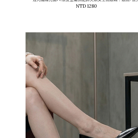
NTD 1280