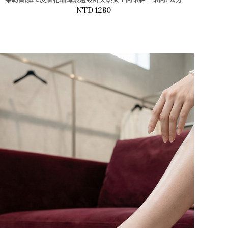
NTD 1280