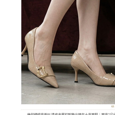
6
幾何繡線亮面PU漆皮金屬扣配飾尖頭女士高跟鞋｜跟高7公