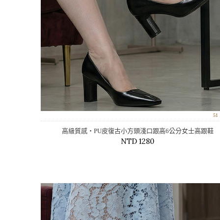
5
高級質感‧PU皮復古小方頭淺口跟高6公分女士高跟鞋
NTD 1280