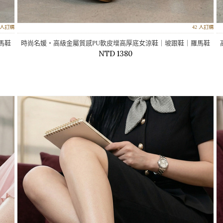
2 人訂購
42 人訂購
馬鞋
時尚名媛‧高級金屬質感PU軟皮增高厚底女涼鞋｜坡跟鞋｜羅馬鞋
NTD 1380