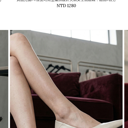
NTD 1280