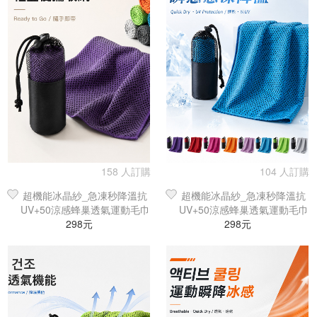
158 人訂購
104 人訂購
超機能冰晶紗_急凍秒降溫抗
超機能冰晶紗_急凍秒降溫抗
UV+50涼感蜂巢透氣運動毛巾
UV+50涼感蜂巢透氣運動毛巾
（10色可選）
298元
（10色可選）
298元