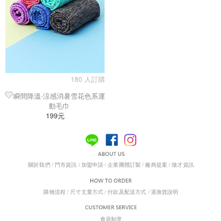
180 人訂購
瞬間降溫‧涼感消暑雪花色系運
動毛巾
199元