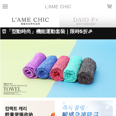
LOADING...
L'AME CHIC
上架時間
銷售件數
銷售價格
樣式尺寸篩選
全部樣式
灰
紅
玫紅
孔雀藍
橘
綠
黑
紫
淺紫
藍
全部尺寸
30*100
篩選