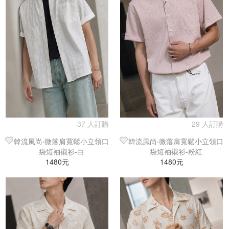
37 人訂購
29 人訂購
韓流風尚‧微落肩寬鬆小立領口
韓流風尚‧微落肩寬鬆小立領口
袋短袖襯衫-白
袋短袖襯衫-粉紅
1480元
1480元