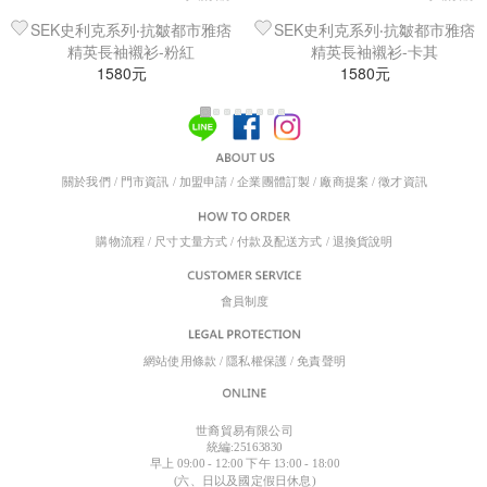
SEK史利克系列‧抗皺都市雅痞
SEK史利克系列‧抗皺都市雅痞
精英長袖襯衫-粉紅
精英長袖襯衫-卡其
1580元
1580元