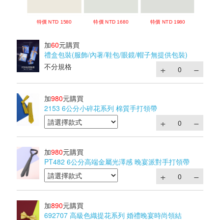
加
60
元購買
禮盒包裝(服飾/內著/鞋包/眼鏡/帽子無提供包裝)
不分規格
加
980
元購買
2153 6公分小碎花系列 棉質手打領帶
加
980
元購買
PT482 6公分高端金屬光澤感 晚宴派對手打領帶
加
890
元購買
692707 高級色織提花系列 婚禮晚宴時尚領結