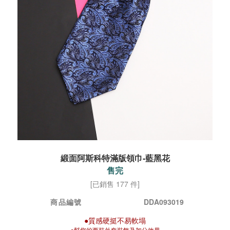
緞面阿斯科特滿版領巾-藍黑花
售完
[已銷售 177 件]
商品編號
DDA093019
●質感硬挺不易軟塌