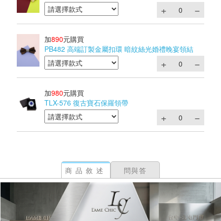
加
890
元購買
PB482 高端訂製金屬扣環 暗紋絲光婚禮晚宴領結
加
980
元購買
TLX-576 復古寶石保羅領帶
商品敘述
問與答