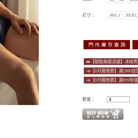
尺寸：
48(L)
50(XL
➡️【極致無痕涼感】冰絲男性內
📣【8月寵爸節】滿2980
📣【8月寵爸節】滿899免
數量：