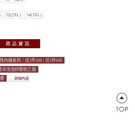
)
52(2XL)
54(3XL)
褲系列｜任3件498 | 任5件698
送雲朵泡泡紓壓枕乙個
運費
. . . 詳細內容