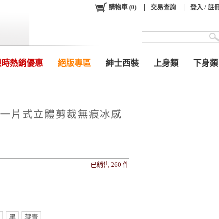
購物車
(
0
)
交易查詢
登入 / 註
限時熱銷優惠
絕版專區
紳士西裝
上身類
下身類
力一片式立體剪裁無痕冰感
已銷售 260 件
0
黑
藏青