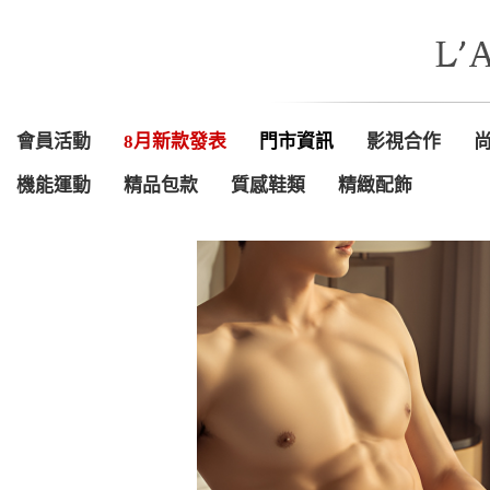
會員活動
8月新款發表
門市資訊
影視合作
機能運動
精品包款
質感鞋類
精緻配飾