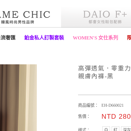
尚流奢匯
鉑金私人訂製套裝
WOMEN'S 女仕系列
高彈透氣．零重
親膚內褲-黑
商品編號：
EH-D660021
NTD 28
售價：
樣式：
白
紅
深灰