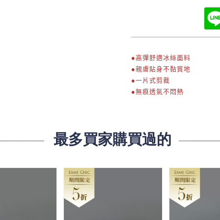
●高彈舒適冰絲面料
●親膚貼身不黏質地
●一片式剪裁
●無痕透氣不悶熱