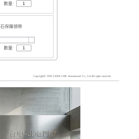
數量:
古寶石保羅領帶
數量:
Copyright© 2018 L'AME CHIC International Co., Ltd All rights reserved.