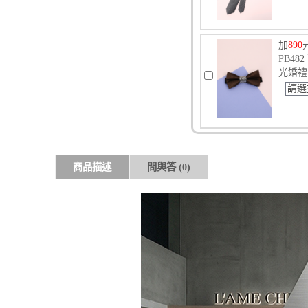
加
890
PB4
光婚禮
請選
商品描述
問與答
(0)