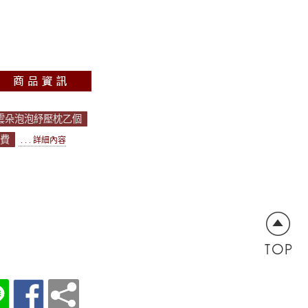
送雲朵泡泡紓壓枕乙個
運費
. . . 詳細內容