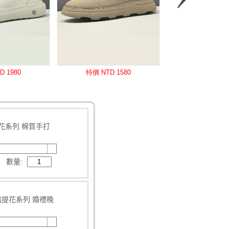
碎花系列 棉質手打
數量:
色織提花系列 婚禮晚