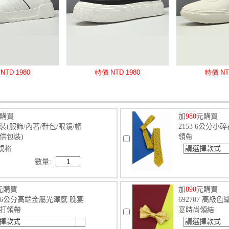
購買
加
980
元購買
裝(服飾/內著/鞋包/眼鏡/帽
2153 6公分小
供包裝)
領帶
規格
請選擇款式
數量:
元購買
加
890
元購買
82 6公分高端金屬光澤感 晚宴
692707 高級
打領帶
宴時尚領結
擇款式
請選擇款式