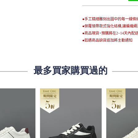
●手工精細雕刻出圖中的每一線條
●保羅領帶款式強化結構,讓編織
●商品現貨+預購將在2~14天內配
●如遇商品缺貨追加將主動通知