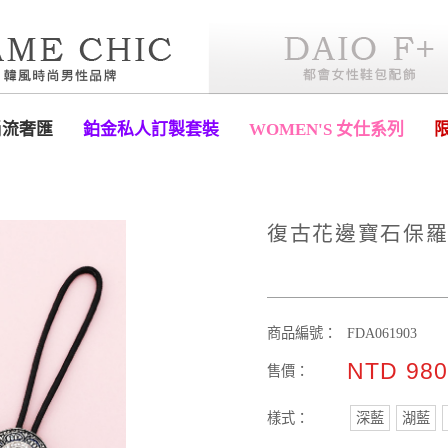
尚流奢匯
鉑金私人訂製套裝
WOMEN'S 女仕系列
復古花邊寶石保羅
商品編號：
FDA061903
NTD 98
售價：
樣式：
深藍
湖藍