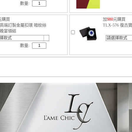
數量:
元購買
加
980
元購買
82 高端訂製金屬扣環 暗紋絲
TLX-576 復
晚宴領結
擇款式
請選擇款式
數量: