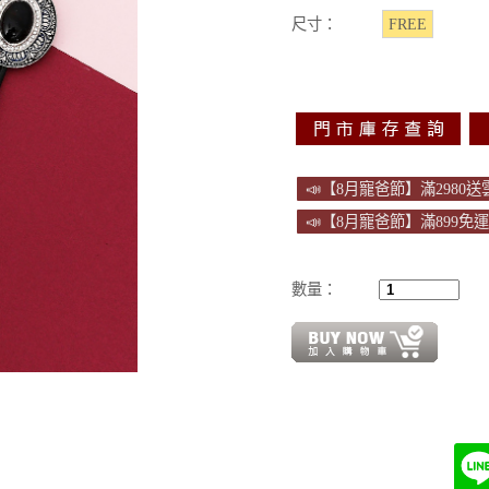
尺寸：
FREE
📣【8月寵爸節】滿2980
📣【8月寵爸節】滿899免
數量：