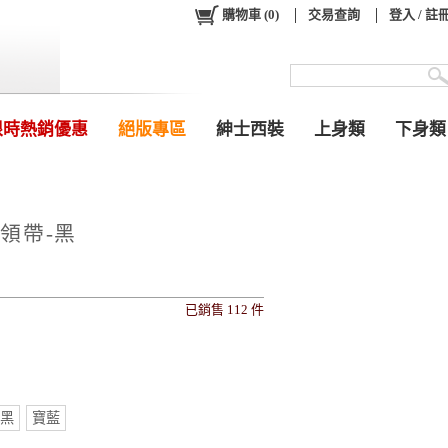
購物車
(
0
)
交易查詢
登入 / 註
限時熱銷優惠
絕版專區
紳士西裝
上身類
下身類
領帶-黑
已銷售 112 件
0
黑
寶藍