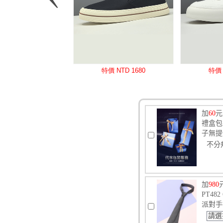
加
60
元
禮盒包
子無提
不分
加
980
PT4
派對手
請選