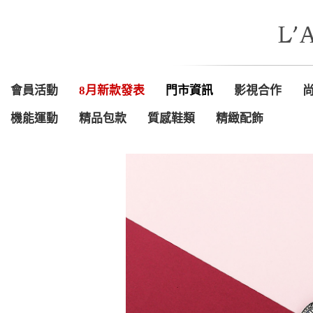
會員活動
8月新款發表
門市資訊
影視合作
機能運動
精品包款
質感鞋類
精緻配飾