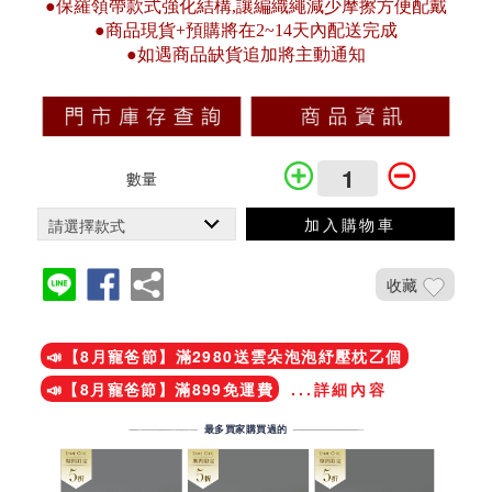
●保羅領帶款式強化結構,讓編織繩減少摩擦方便配戴
●商品現貨+預購將在2~14天內配送完成
●如遇商品缺貨追加將主動通知
數量
加入購物車
收藏
加入鐵粉社團
📣【8月寵爸節】滿2980送雲朵泡泡紓壓枕乙個
📣【8月寵爸節】滿899免運費
...詳細內容