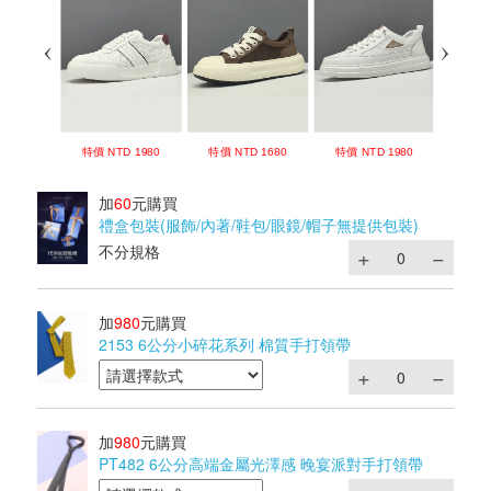
加
60
元購買
禮盒包裝(服飾/內著/鞋包/眼鏡/帽子無提供包裝)
不分規格
加
980
元購買
2153 6公分小碎花系列 棉質手打領帶
加
980
元購買
PT482 6公分高端金屬光澤感 晚宴派對手打領帶