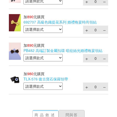
加
890
元購買
692707 高級色織提花系列 婚禮晚宴時尚領結
加
890
元購買
PB482 高端訂製金屬扣環 暗紋絲光婚禮晚宴領結
加
980
元購買
TLX-576 復古寶石保羅領帶
商品敘述
問與答