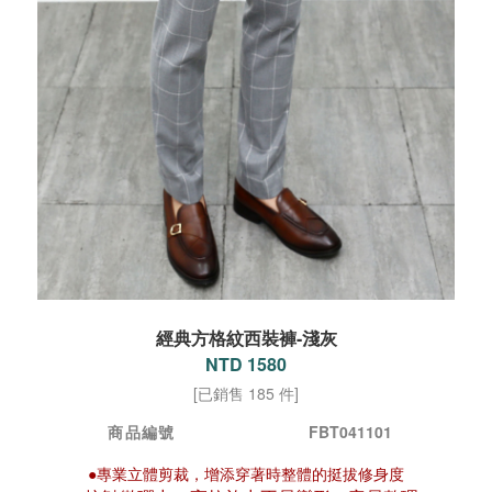
經典方格紋西裝褲-淺灰
NTD 1580
[已銷售 185 件]
商品編號
FBT041101
●專業立體剪裁，增添穿著時整體的挺拔修身度