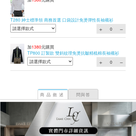
T280 紳士標準領 商務首選 口袋設計免燙彈性長袖襯衫
加
1380
元購買
TP800 訂製款 雙斜紋理免燙抗皺精梳棉長袖襯衫
商品敘述
問與答