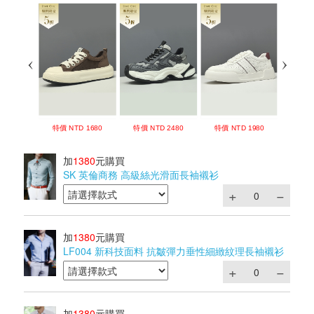
加
1380
元購買
SK 英倫商務 高級絲光滑面長袖襯衫
加
1380
元購買
LF004 新科技面料 抗皺彈力垂性細緻紋理長袖襯衫
加
1380
元購買