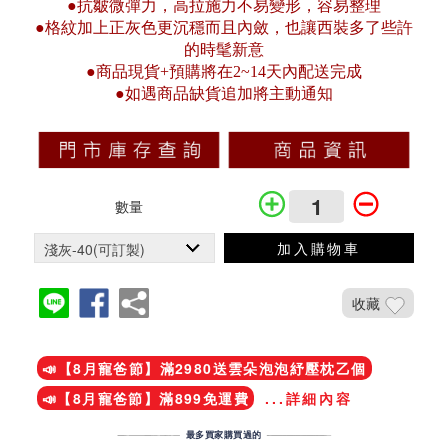
●抗皺微彈力，高拉施力不易變形，容易整理
●格紋加上正灰色更沉穩而且內斂，也讓西裝多了些許
的時髦新意
●商品現貨+預購將在2~14天內配送完成
●如遇商品缺貨追加將主動通知
數量
加入購物車
收藏
加入鐵粉社團
📣【8月寵爸節】滿2980送雲朵泡泡紓壓枕乙個
📣【8月寵爸節】滿899免運費
...詳細內容