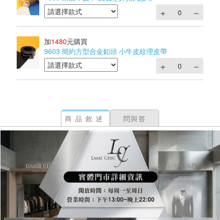
加
1480
元購買
9603 簡約方型合金釦頭 小牛皮紋理皮帶
商品敘述
問與答