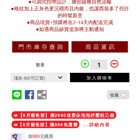
●可調式扣帶設計，腰部線條自然流暢
●格紋加上正灰色更沉穩而且內斂，也讓西裝多了些許
的時髦新意
●商品現貨+預購將在2~14天內配送完成
●如遇商品缺貨追加將主動通知
數量
加入購物車
收藏
加入鐵粉社團
📣【8月寵爸節】滿2980送雲朵泡泡紓壓枕乙個
📣【8月寵爸節】滿899免運費
...詳細內容
加
980
元購買