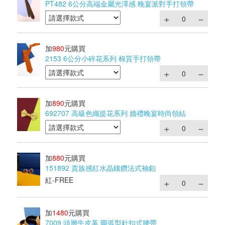
PT482 6公分高端金屬光澤感 晚宴派對手打領帶
加
980
元購買
2153 6公分小碎花系列 棉質手打領帶
加
890
元購買
692707 高級色織提花系列 婚禮晚宴時尚領結
加
880
元購買
151892 貴族感紅水晶鑲鑽法式袖釦
紅-FREE
加
1480
元購買
7009 頭層牛皮革 圓弧型針扣式腰帶