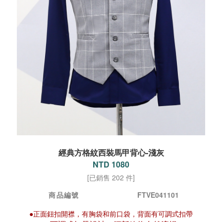
經典方格紋西裝馬甲背心-淺灰
NTD 1080
[已銷售 202 件]
商品編號
FTVE041101
●正面鈕扣開襟，有胸袋和前口袋，背面有可調式扣帶