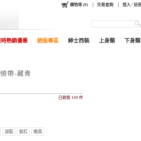
購物車
(
0
)
交易查詢
登入 / 註
限時熱銷優惠
絕版專區
紳士西裝
上身類
下身類
領帶-藏青
已銷售 169 件
9
湖藍
紫紅
嫩黃