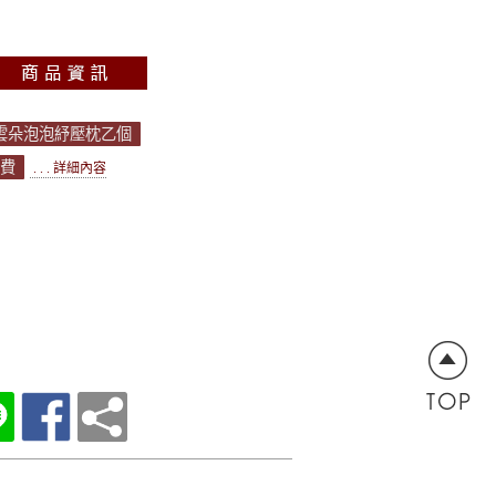
送雲朵泡泡紓壓枕乙個
運費
. . . 詳細內容