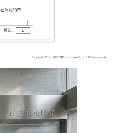
古寶石保羅領帶
數量:
Copyright© 2018 L'AME CHIC International Co., Ltd All rights reserved.