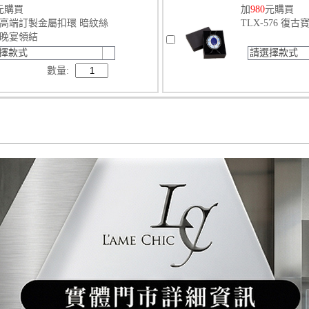
元購買
加
980
元購買
82 高端訂製金屬扣環 暗紋絲
TLX-576 復
晚宴領結
擇款式
請選擇款式
數量: