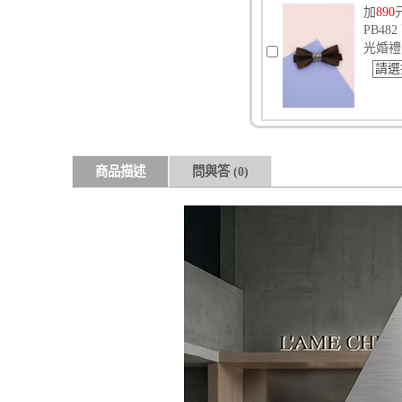
加
890
PB4
光婚禮
請選
商品描述
問與答
(0)