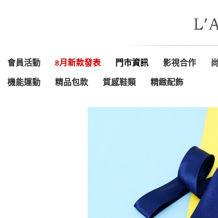
會員活動
8月新款發表
門市資訊
影視合作
機能運動
精品包款
質感鞋類
精緻配飾