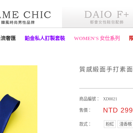
尚流奢匯
鉑金私人訂製套裝
WOMEN'S 女仕系列
質感緞面手打素面
商品編號：
XD0021
NTD 29
售價：
款式：
粉紅
淺香檳