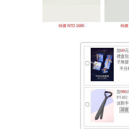
加
60
元
禮盒包
子無提
不分
加
980
PT4
派對手
請選