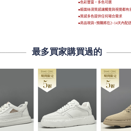
●色彩豐富，多色可選
●緞面絲滑質感讓觸覺與視覺都有
●質感多色提供任何場合需求
●商品現貨+預購將在2~14天內配