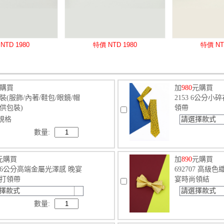
購買
加
980
元購買
裝(服飾/內著/鞋包/眼鏡/帽
2153 6公分小
供包裝)
領帶
規格
請選擇款式
數量:
元購買
加
890
元購買
82 6公分高端金屬光澤感 晚宴
692707 高級
打領帶
宴時尚領結
擇款式
請選擇款式
數量: