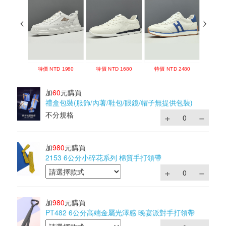
加
60
元購買
禮盒包裝(服飾/內著/鞋包/眼鏡/帽子無提供包裝)
不分規格
加
980
元購買
2153 6公分小碎花系列 棉質手打領帶
加
980
元購買
PT482 6公分高端金屬光澤感 晚宴派對手打領帶