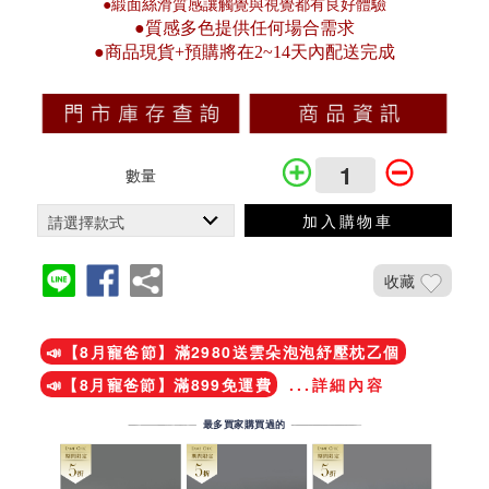
●緞面絲滑質感讓觸覺與視覺都有良好體驗
●質感多色提供任何場合需求
●商品現貨+預購將在2~14天內配送完成
數量
加入購物車
收藏
加入鐵粉社團
📣【8月寵爸節】滿2980送雲朵泡泡紓壓枕乙個
📣【8月寵爸節】滿899免運費
...詳細內容