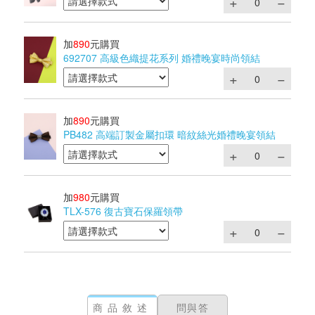
加
890
元購買
692707 高級色織提花系列 婚禮晚宴時尚領結
加
890
元購買
PB482 高端訂製金屬扣環 暗紋絲光婚禮晚宴領結
加
980
元購買
TLX-576 復古寶石保羅領帶
商品敘述
問與答