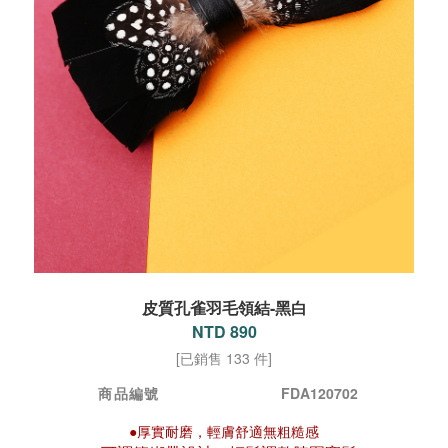
皮質孔雀羽毛領結-黑白
NTD 890
[已銷售 133 件]
商品編號
FDA120702
●厚實耐磨，輕膚舒適無粗糙感