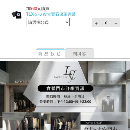
加
980
元購買
TLX-576 復古寶石保羅領帶
商品敘述
問與答