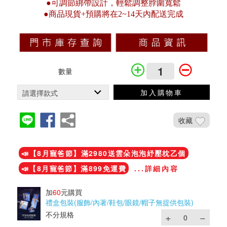
●可調節綁帶設計，輕鬆調整脖圍寬鬆
●商品現貨+預購將在2~14天內配送完成
數量
加入購物車
收藏
加入鐵粉社團
📣【8月寵爸節】滿2980送雲朵泡泡紓壓枕乙個
📣【8月寵爸節】滿899免運費
...詳細內容
加
60
元購買
禮盒包裝(服飾/內著/鞋包/眼鏡/帽子無提供包裝)
不分規格