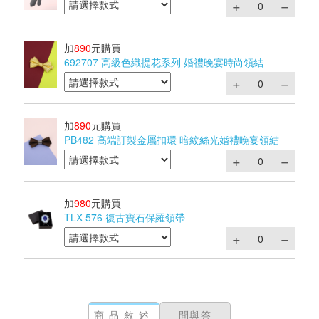
加
890
元購買
692707 高級色織提花系列 婚禮晚宴時尚領結
加
890
元購買
PB482 高端訂製金屬扣環 暗紋絲光婚禮晚宴領結
加
980
元購買
TLX-576 復古寶石保羅領帶
商品敘述
問與答