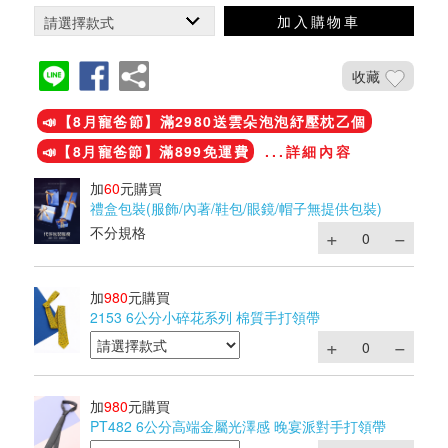
加入購物車
收藏
📣【8月寵爸節】滿2980送雲朵泡泡紓壓枕乙個
📣【8月寵爸節】滿899免運費
...詳細內容
加
60
元購買
禮盒包裝(服飾/內著/鞋包/眼鏡/帽子無提供包裝)
不分規格
加
980
元購買
2153 6公分小碎花系列 棉質手打領帶
加
980
元購買
PT482 6公分高端金屬光澤感 晚宴派對手打領帶