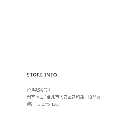
台北經銷門市
門市地址 / 台北市大安區安和路一段38號
02-2775-4290
台中精誠門市
門市地址 / 台中市西區精誠路85號