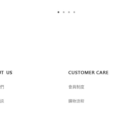
們
會員制度
訊
購物流程
請
尺寸丈量方式