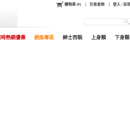
購物車
(
0
)
交易查詢
登入 / 註
限時熱銷優惠
絕版專區
紳士西裝
上身類
下身類