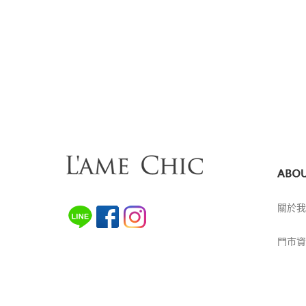
關於我
門市資
世裔貿易有限公司
統編:25163830
加盟申