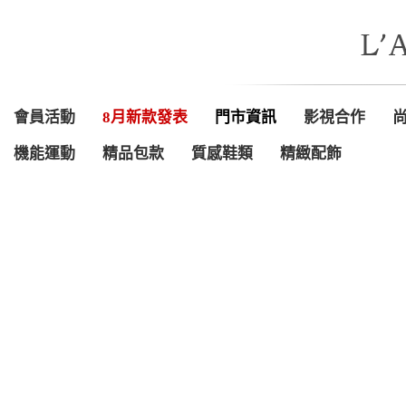
會員活動
8月新款發表
門市資訊
影視合作
機能運動
精品包款
質感鞋類
精緻配飾