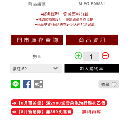
商品編號
M-EG-B09831
●經典版型，
質感面料
剪裁
●可調式扣帶設計，腰部線條自然流暢
●商品現貨+預購將在2~14天內配送完成
數量
加入購物車
收藏
加入鐵粉社團
📣【8月寵爸節】滿2980送雲朵泡泡紓壓枕乙個
📣【8月寵爸節】滿899免運費
...詳細內容