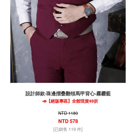
設計師款‧珠邊摺疊翻領馬甲背心-霧霾藍
📣【絕版專區】全館現貨49折
NTD 1180
NTD 578
[已銷售 119 件]