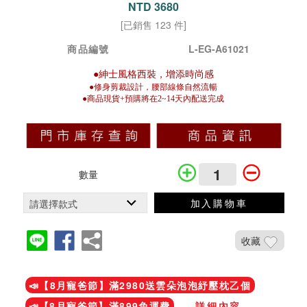
NTD 3680
[已銷售 123 件]
商品編號
L-EG-A61021
●紳士風格西裝，增添時尚感
●修身剪裁設計，腰部線條自然流暢
●商品現貨+預購將在2~14天內配送完成
數量
加入購物車
收藏
加入鐵粉社團
📣【8月寵爸節】滿2980送雲朵泡泡紓壓枕乙個
📣【8月寵爸節】滿899免運費
...詳細內容