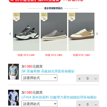
加
1380
元購買
SK 英倫商務 高級絲光滑面長袖襯衫
加
1380
元購買
LF004 新科技面料 抗皺彈力垂性細緻紋理長袖襯衫