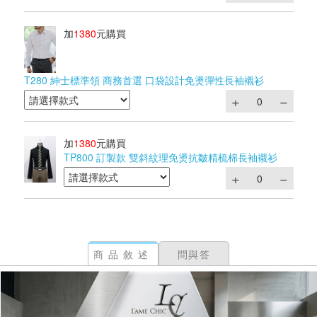
加
1380
元購買
T280 紳士標準領 商務首選 口袋設計免燙彈性長袖襯衫
加
1380
元購買
TP800 訂製款 雙斜紋理免燙抗皺精梳棉長袖襯衫
商品敘述
問與答