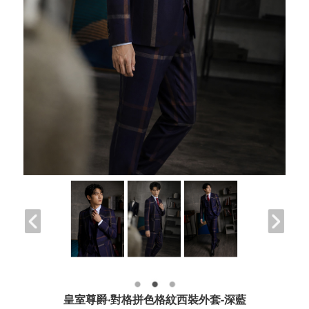
皇室尊爵‧對格拼色格紋西裝外套-深藍