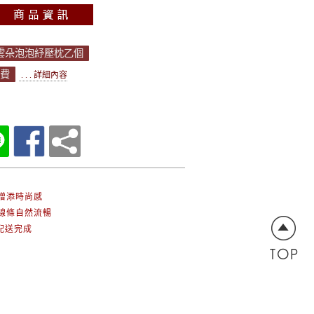
送雲朵泡泡紓壓枕乙個
運費
. . . 詳細內容
增添時尚感
線條自然流暢
內配送完成