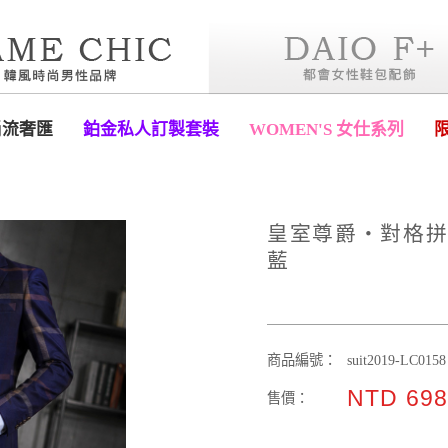
尚流奢匯
鉑金私人訂製套裝
WOMEN'S 女仕系列
皇室尊爵‧對格拼
藍
商品編號：
suit2019-LC0158
NTD 698
售價：