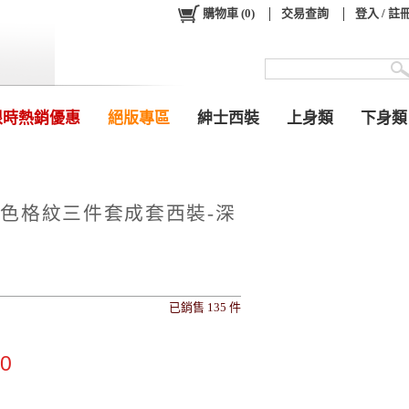
購物車
(
0
)
交易查詢
登入 / 註
限時熱銷優惠
絕版專區
紳士西裝
上身類
下身類
色格紋三件套成套西裝-深
已銷售 135 件
0