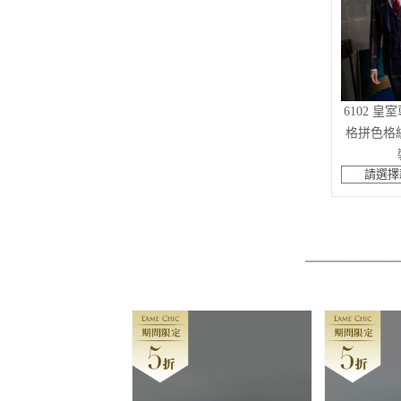
6102 皇
格拼色格
請選擇