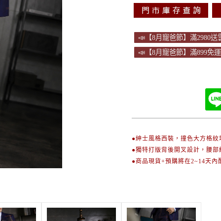
📣【8月寵爸節】滿2980
📣【8月寵爸節】滿899免
●紳士風格西裝，撞色大方格紋
●獨特打版背後開叉設計，腰部
●商品現貨+預購將在2~14天