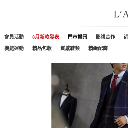
會員活動
8月新款發表
門市資訊
影視合作
機能運動
精品包款
質感鞋類
精緻配飾