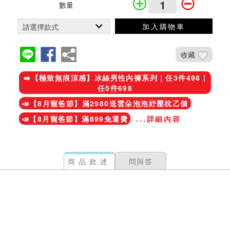
數量
加入購物車
收藏
➡️【極致無痕涼感】冰絲男性內褲系列｜任3件498 |
任5件698
📣【8月寵爸節】滿2980送雲朵泡泡紓壓枕乙個
📣【8月寵爸節】滿899免運費
...詳細內容
商品敘述
問與答