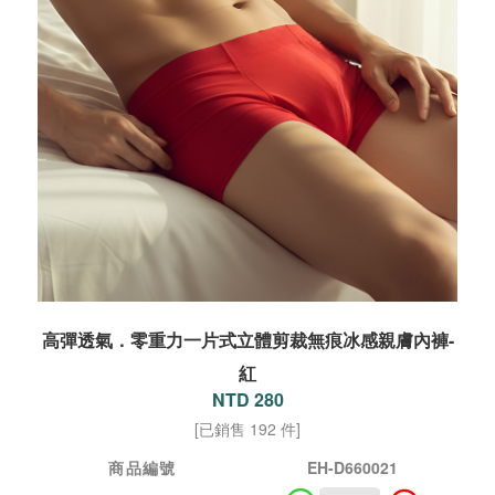
高彈透氣．零重力一片式立體剪裁無痕冰感親膚內褲-
紅
NTD 280
[已銷售 192 件]
商品編號
EH-D660021