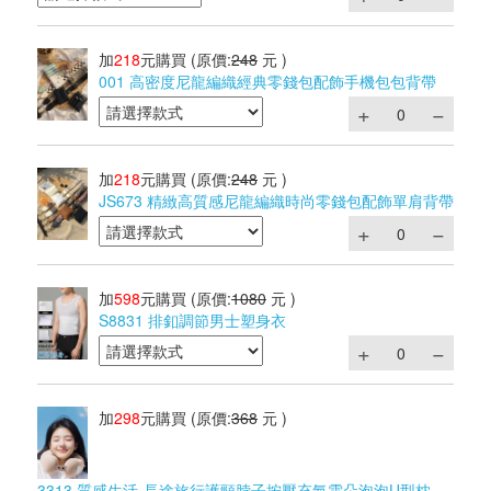
加
218
元購買
(原價:
248
元 )
001 高密度尼龍編織經典零錢包配飾手機包包背帶
加
218
元購買
(原價:
248
元 )
JS673 精緻高質感尼龍編織時尚零錢包配飾單肩背帶
加
598
元購買
(原價:
1080
元 )
S8831 排釦調節男士塑身衣
加
298
元購買
(原價:
368
元 )
3313 質感生活-長途旅行護頸脖子按壓充氣雲朵泡泡U型枕