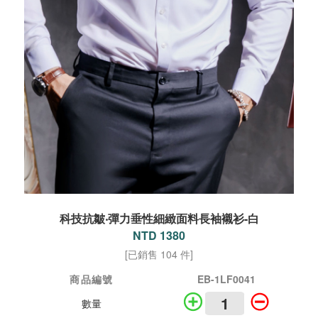
科技抗皺‧彈力垂性細緻面料長袖襯衫-白
NTD 1380
[已銷售 104 件]
商品編號
EB-1LF0041
數量