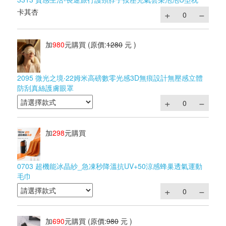
卡其杏
加
980
元購買
(原價:
1280
元 )
2095 微光之境‧22姆米高磅數零光感3D無痕設計無壓感立體
防刮真絲護膚眼罩
加
298
元購買
0703 超機能冰晶紗_急凍秒降溫抗UV+50涼感蜂巢透氣運動
毛巾
加
690
元購買
(原價:
980
元 )