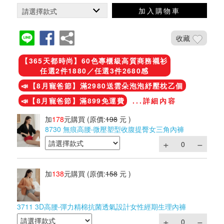
加入購物車
收藏
【365天都時尚】60色專櫃級高質商務襯衫
任選2件1880／任選3件2680感
📣【8月寵爸節】滿2980送雲朵泡泡紓壓枕乙個
📣【8月寵爸節】滿899免運費
...詳細內容
加
178
元購買
(原價:
198
元 )
8730 無痕高腰‧微壓塑型收腹提臀女三角內褲
加
138
元購買
(原價:
158
元 )
3711 3D高腰‧彈力精棉抗菌透氣設計女性經期生理內褲