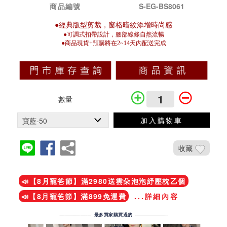
商品編號
S-EG-BS8061
●經典版型剪裁，窗格暗紋添增時尚感
●可調式扣帶設計，腰部線條自然流暢
●商品現貨+預購將在2~14天內配送完成
數量
加入購物車
收藏
加入鐵粉社團
📣【8月寵爸節】滿2980送雲朵泡泡紓壓枕乙個
📣【8月寵爸節】滿899免運費
...詳細內容