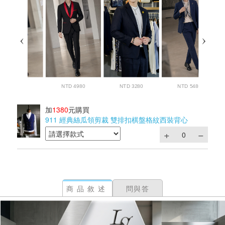
加
1380
元購買
911 經典絲瓜領剪裁 雙排扣棋盤格紋西裝背心
商品敘述
問與答