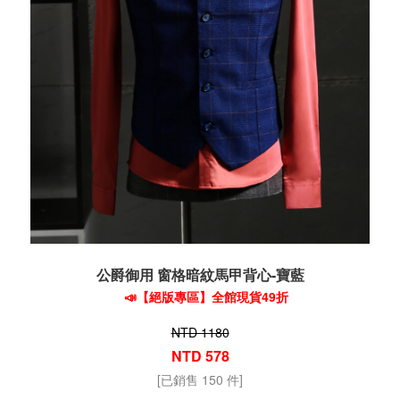
公爵御用 窗格暗紋馬甲背心-寶藍
📣【絕版專區】全館現貨49折
NTD 1180
NTD 578
[已銷售 150 件]