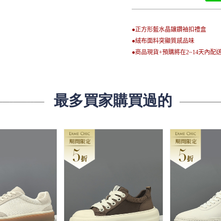
●正方形藍水晶鑲鑽袖扣禮盒
●絨布面料突顯質感品味
●商品現貨+預購將在2~14天內配