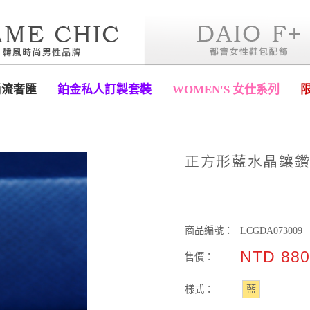
尚流奢匯
鉑金私人訂製套裝
WOMEN'S 女仕系列
正方形藍水晶鑲鑽
商品編號：
LCGDA073009
NTD 88
售價：
樣式：
藍