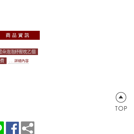
送雲朵泡泡紓壓枕乙個
運費
. . . 詳細內容