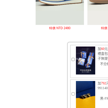
加
60
元
禮盒包
子無提
不分
加
792
991
黑-F