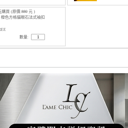
元購買
(原價:
880
元 )
892 橙色方格貓眼石法式袖扣
REE
數量: