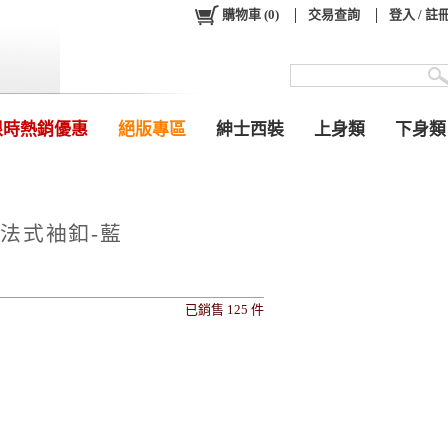
購物車
(
0
)
交易查詢
登入 / 註
限時熱銷優惠
絕版專區
紳士西裝
上身類
下身類
法式袖釦-藍
已銷售 125 件
0