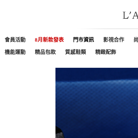
會員活動
8月新款發表
門市資訊
影視合作
機能運動
精品包款
質感鞋類
精緻配飾