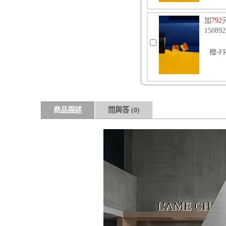
加
792
150
橙-F
商品描述
問與答
(0)