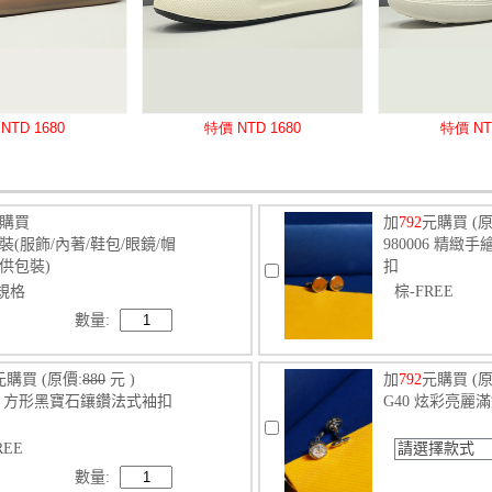
購買
加
792
元購買
(原
裝(服飾/內著/鞋包/眼鏡/帽
980006 精
供包裝)
扣
規格
棕-FREE
數量:
元購買
(原價:
880
元 )
加
792
元購買
(原
140 方形黑寶石鑲鑽法式袖扣
G40 炫彩亮麗
REE
請選擇款式
數量: