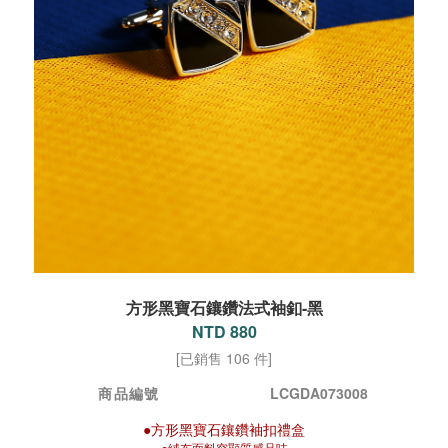
方形黑寶石鑲鑽法式袖釦-黑
NTD 880
[已銷售 106 件]
商品編號
LCGDA073008
●方形黑寶石鑲鑽袖扣禮盒