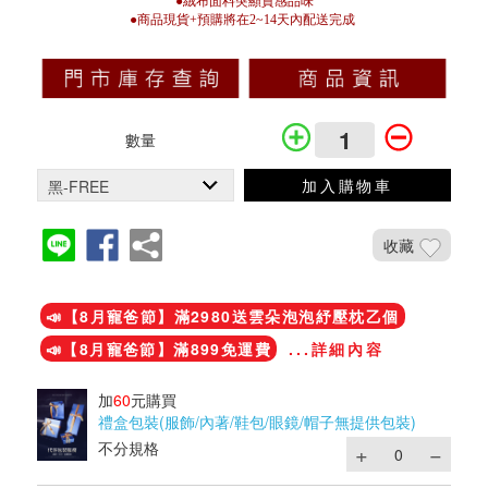
●絨布面料突顯質感品味
●商品現貨+預購將在2~14天內配送完成
數量
加入購物車
收藏
加入鐵粉社團
📣【8月寵爸節】滿2980送雲朵泡泡紓壓枕乙個
📣【8月寵爸節】滿899免運費
...詳細內容
加
60
元購買
禮盒包裝(服飾/內著/鞋包/眼鏡/帽子無提供包裝)
不分規格