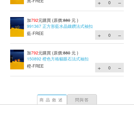
黑-FREE
加
792
元購買
(原價:
880
元 )
991367 正方形藍水晶鑲鑽法式袖扣
藍-FREE
加
792
元購買
(原價:
880
元 )
150892 橙色方格貓眼石法式袖扣
橙-FREE
商品敘述
問與答