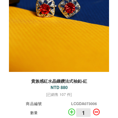
貴族感紅水晶鑲鑽法式袖釦-紅
NTD 880
[已銷售 107 件]
商品編號
LCGDA073006
數量