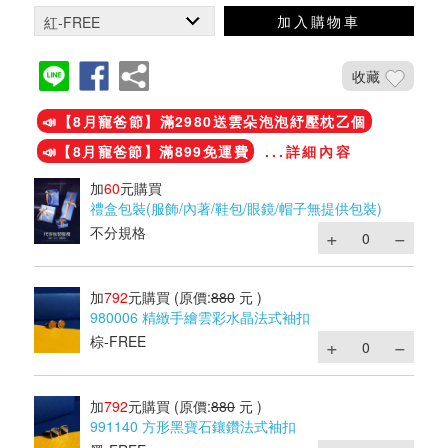
加入購物車
收藏
📣【8月寵爸節】滿2980送雲朵泡泡紓壓枕乙個
📣【8月寵爸節】滿899免運費
...詳細內容
加
60
元購買
禮盒包裝(服飾/內著/鞋包/眼鏡/帽子無提供包裝)
不分規格
加
792
元購買
(原價:
880
元 )
980006 精緻手繪雲彩水晶法式袖扣
棕-FREE
加
792
元購買
(原價:
880
元 )
991140 方形黑寶石鑲鑽法式袖扣