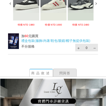
加
60
元購買
禮盒包裝(服飾/內著/鞋包/眼鏡/帽子無提供包裝)
不分規格
商品敘述
問與答