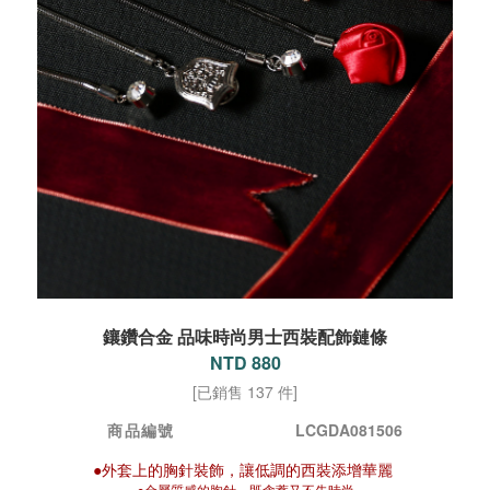
鑲鑽合金 品味時尚男士西裝配飾鏈條
NTD 880
[已銷售 137 件]
商品編號
LCGDA081506
●外套上的胸針裝飾，讓低調的西裝添增華麗