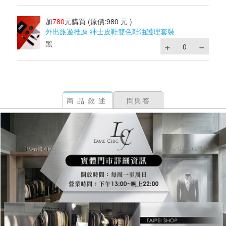
加
780
元購買
(原價:
980
元 )
外出旅遊推薦 紳士皮鞋雙色鞋油護理套裝
黑
商品敘述
問與答