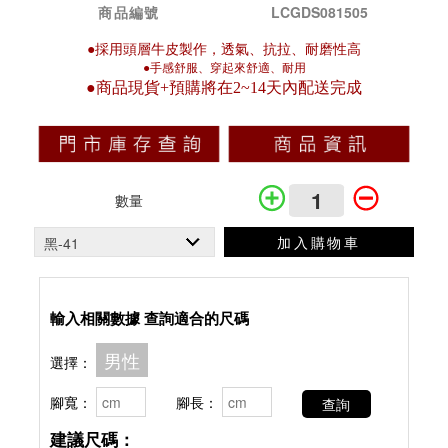
商品編號
LCGDS081505
●採用頭層牛皮製作，透氣、抗拉、耐磨性高
●手感舒服、穿起來舒適、耐用
●商品現貨+預購將在2~14天內配送完成
數量
加入購物車
輸入相關數據 查詢適合的尺碼
男性
選擇：
腳寬：
腳長：
查詢
建議尺碼：