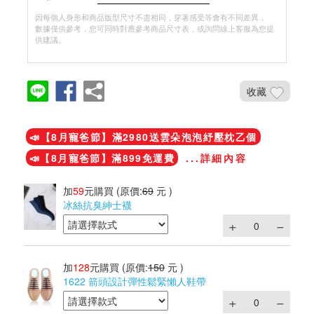
因每個人身形和商品版型尺寸不盡相同，穿著感受等會有不同差異，
數據僅供參考，您可同時對應參考商品尺寸表，或詢問線上客服為您提
供建議。
收藏
加入鐵粉社團
📣【8月寵爸節】滿2980送雲朵泡泡紓壓枕乙個
📣【8月寵爸節】滿899免運費
...詳細內容
加
59
元購買
(原價:
69
元 )
冰絲抗臭紳士襪
加
128
元購買
(原價:
150
元 )
1622 箭頭設計彈性鬆緊懶人鞋帶