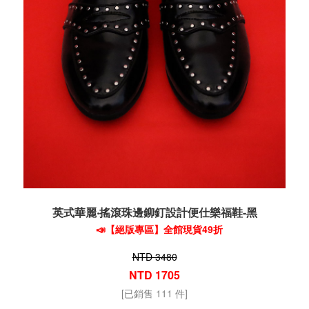
英式華麗‧搖滾珠邊鉚釘設計便仕樂福鞋-黑
📣【絕版專區】全館現貨49折
NTD 3480
NTD 1705
[已銷售 111 件]