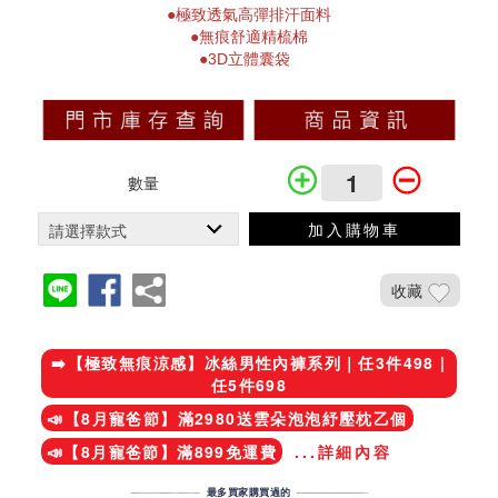
●極致透氣高彈排汗面料
●無痕舒適精梳棉
●3D立體囊袋
數量
加入購物車
收藏
加入鐵粉社團
➡️【極致無痕涼感】冰絲男性內褲系列｜任3件498 |
任5件698
📣【8月寵爸節】滿2980送雲朵泡泡紓壓枕乙個
📣【8月寵爸節】滿899免運費
...詳細內容