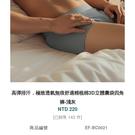
高彈排汗．極致透氣無痕舒適精梳棉3D立體囊袋四角
褲-淺灰
NTD 220
[已銷售 142 件]
商品編號
EF-BC0021