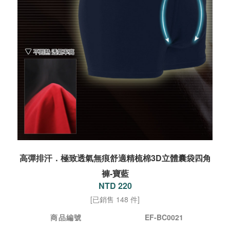
高彈排汗．極致透氣無痕舒適精梳棉3D立體囊袋四角
褲-寶藍
NTD 220
[已銷售 148 件]
商品編號
EF-BC0021