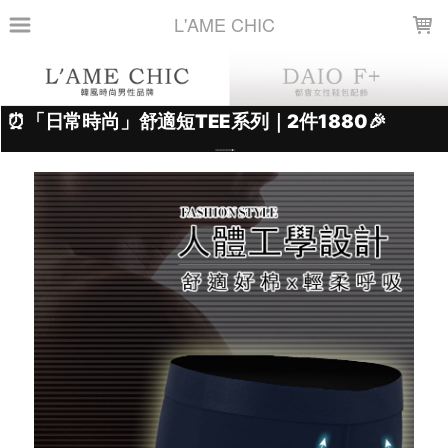
LOADING...
L'AME CHIC