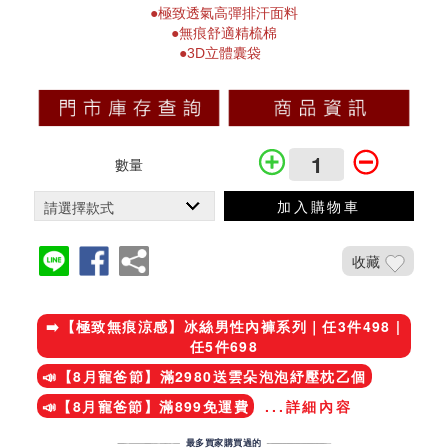
●極致透氣高彈排汗面料
●無痕舒適精梳棉
●3D立體囊袋
數量
加入購物車
收藏
加入鐵粉社團
➡️【極致無痕涼感】冰絲男性內褲系列｜任3件498 |
任5件698
📣【8月寵爸節】滿2980送雲朵泡泡紓壓枕乙個
📣【8月寵爸節】滿899免運費
...詳細內容