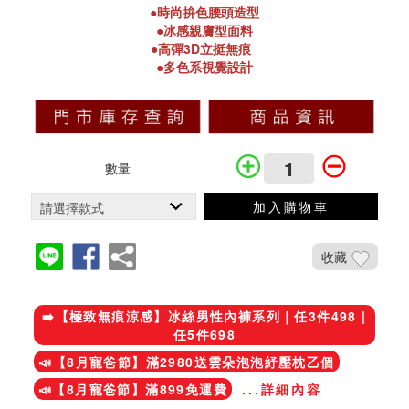
●時尚拚色腰頭造型
●冰感親膚型面料
●高彈3D立挺無痕
●多色系視覺設計
數量
加入購物車
收藏
加入鐵粉社團
➡️【極致無痕涼感】冰絲男性內褲系列｜任3件498 |
任5件698
📣【8月寵爸節】滿2980送雲朵泡泡紓壓枕乙個
📣【8月寵爸節】滿899免運費
...詳細內容