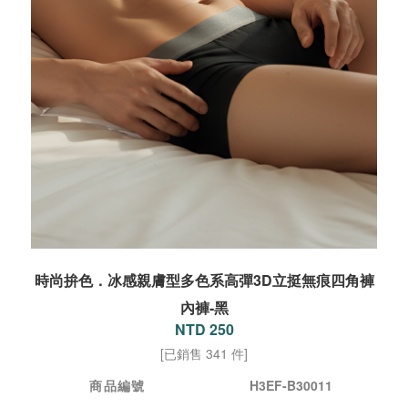
時尚拚色．冰感親膚型多色系高彈3D立挺無痕四角褲
內褲-黑
NTD 250
[已銷售 341 件]
商品編號
H3EF-B30011