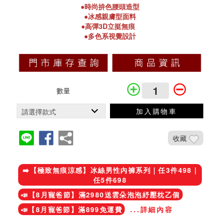
●時尚拚色腰頭造型
●冰感親膚型面料
●高彈3D立挺無痕
●多色系視覺設計
數量
加入購物車
收藏
加入鐵粉社團
➡️【極致無痕涼感】冰絲男性內褲系列｜任3件498 |
任5件698
📣【8月寵爸節】滿2980送雲朵泡泡紓壓枕乙個
📣【8月寵爸節】滿899免運費
...詳細內容