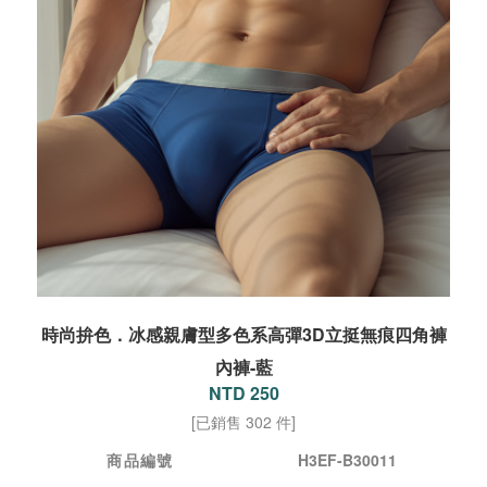
時尚拚色．冰感親膚型多色系高彈3D立挺無痕四角褲
內褲-藍
NTD 250
[已銷售 302 件]
商品編號
H3EF-B30011