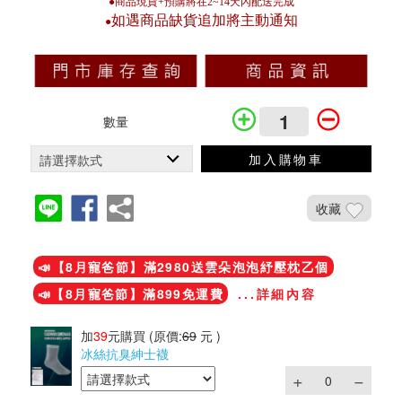
●商品現貨+預購將在2~14天內配送完成
如遇商品缺貨追加將主動通知
●
數量
加入購物車
收藏
加入鐵粉社團
📣【8月寵爸節】滿2980送雲朵泡泡紓壓枕乙個
📣【8月寵爸節】滿899免運費
...詳細內容
加
39
元購買
(原價:
69
元 )
冰絲抗臭紳士襪