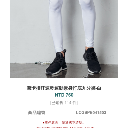
萊卡排汗速乾運動緊身打底九分褲-白
NTD 760
[已銷售 114 件]
商品編號
LCGSPB041503
●單色素面，側邊拷克造型。