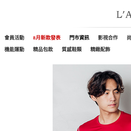
會員活動
8月新款發表
門市資訊
影視合作
機能運動
精品包款
質感鞋類
精緻配飾