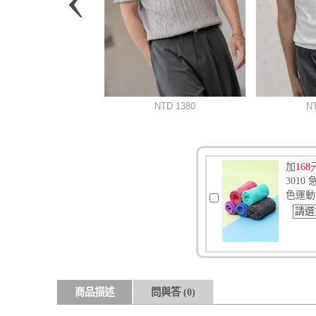
加
168
301
色運動
請選
商品描述
問與答
(0)