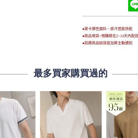
●萊卡彈性面料、排汗透氣快乾
●商品現貨+預購將在2~14天內配
●如遇商品缺貨追加將主動通知