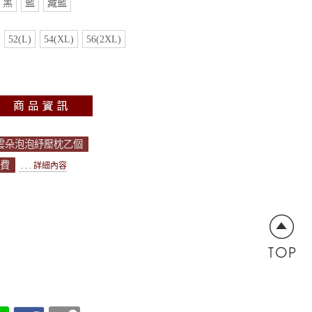
黑
藍
藏藍
52(L)
54(XL)
56(2XL)
送雲朵泡泡紓壓枕乙個
運費
. . . 詳細內容