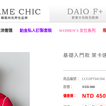
尚流奢匯
鉑金私人訂製套裝
WOMEN'S 女仕系列
基礎入門款 萊卡速
商品編號：
LCGSPT041504
原價：
NTD 980
NTD 45
優惠價：