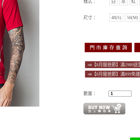
樣式：
白
灰
紅
尺寸：
48(S)
50(M)
📣【8月寵爸節】滿2980
📣【8月寵爸節】滿899免
數量：