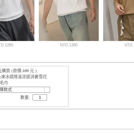
元購買
(原價:
199
元 )
0 急凍冰感降溫涼感消暑雪花
毛巾
擇款式
數量: