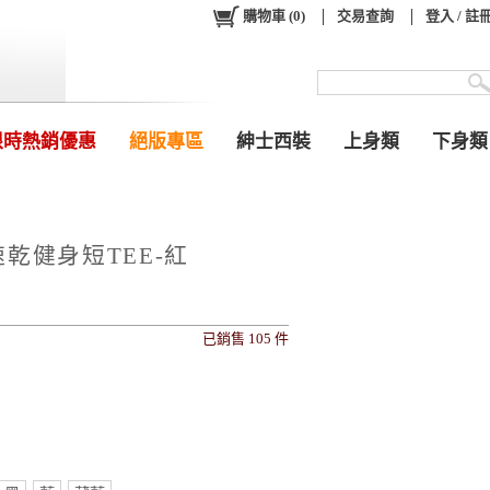
購物車
(
0
)
交易查詢
登入 / 註
限時熱銷優惠
絕版專區
紳士西裝
上身類
下身類
乾健身短TEE-紅
已銷售 105 件
0