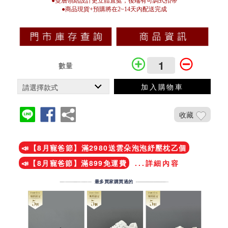
●
雙層
領結
設計
更立體直挺，
後端有可調式扣帶
●商品現貨+預購將在2~14天內配送完成
數量
加入購物車
收藏
加入鐵粉社團
📣【8月寵爸節】滿2980送雲朵泡泡紓壓枕乙個
📣【8月寵爸節】滿899免運費
...詳細內容