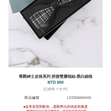
尊爵紳士皮格系列 拼接雙層領結-黑白細格
NTD 890
[已銷售 118 件]
商品編號
LCGDA060402
●皮革造型與配色，盡顯男仕的俏皮和風度