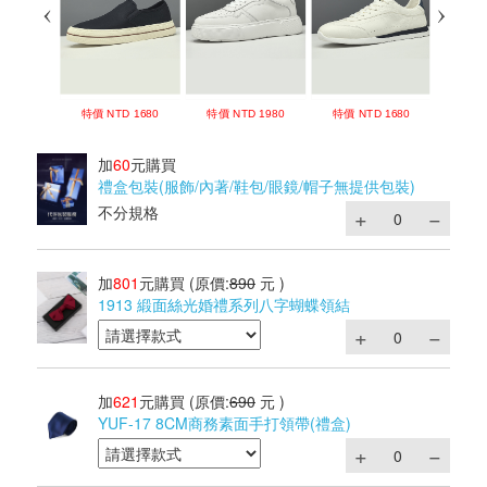
加
60
元購買
禮盒包裝(服飾/內著/鞋包/眼鏡/帽子無提供包裝)
不分規格
加
801
元購買
(原價:
890
元 )
1913 緞面絲光婚禮系列八字蝴蝶領結
加
621
元購買
(原價:
690
元 )
YUF-17 8CM商務素面手打領帶(禮盒)