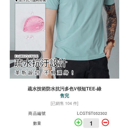
疏水技術防水抗污多色V領短TEE-綠
售完
[已銷售 104 件]
商品編號
LCGTST052302
數量