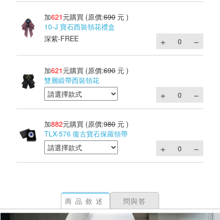
加
621
元購買
(原價:
690
元 )
10-J 寶石西裝領花禮盒
深紫-FREE
加
621
元購買
(原價:
690
元 )
雙層緞帶西裝領花
加
882
元購買
(原價:
980
元 )
TLX-576 復古寶石保羅領帶
商品敘述
問與答