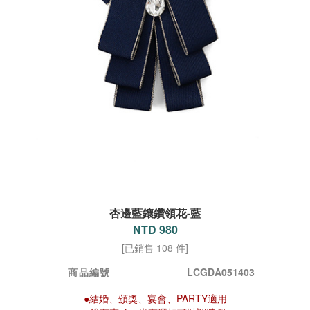
杏邊藍鑲鑽領花-藍
NTD 980
[已銷售 108 件]
商品編號
LCGDA051403
●結婚、頒獎、宴會、PARTY適用