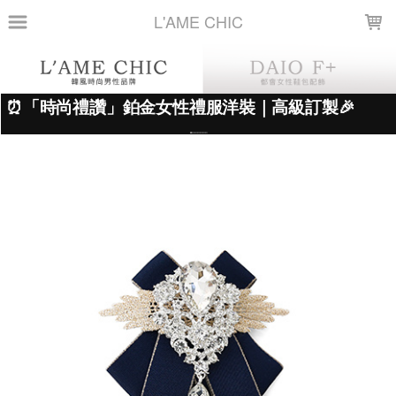
LOADING...
L'AME CHIC