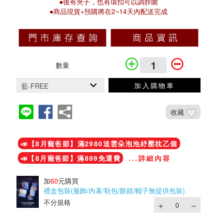
●後有夾子，也有環扣可以調脖圍
●商品現貨+預購將在2~14天內配送完成
數量
加入購物車
收藏
加入鐵粉社團
📣【8月寵爸節】滿2980送雲朵泡泡紓壓枕乙個
📣【8月寵爸節】滿899免運費
...詳細內容
加
60
元購買
禮盒包裝(服飾/內著/鞋包/眼鏡/帽子無提供包裝)
不分規格