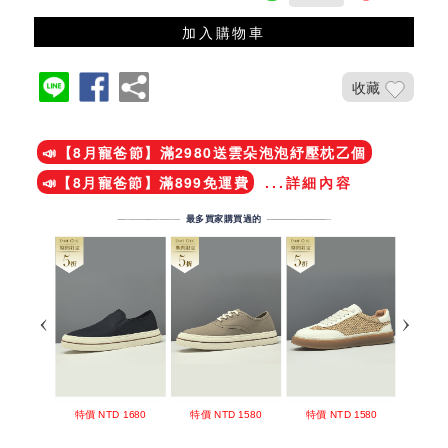
加入購物車
收藏
加入鐵粉社團
📣【8月寵爸節】滿2980送雲朵泡泡紓壓枕乙個
📣【8月寵爸節】滿899免運費
...詳細內容