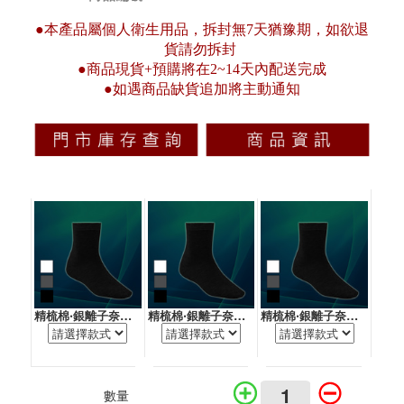
●本產品屬個人衛生用品，拆封無7天猶豫期，如欲退
貨請勿拆封
●商品現貨+預購將在2~14天內配送完成
●如遇商品缺貨追加將主動通知
精梳棉‧銀離子奈米抗菌防臭中筒紳士襪
精梳棉‧銀離子奈米抗菌防臭中筒紳士襪
精梳棉‧銀離子奈米抗菌防臭中筒紳士襪
數量