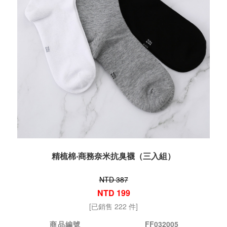
精梳棉‧商務奈米抗臭襪（三入組）
NTD 387
NTD 199
[已銷售 222 件]
商品編號
FF032005